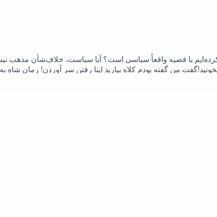
ی کرده‌ایم یا قضیه واقعاً سیاسی است؟ آیا سیاست، خلاف‌شأن مذه
ید!گفت من گفته بودم کلاه بیارید اینا رفتن سر آوردن! زمان شاه ب
غیر از این سه تا اصلا حرفی ندارملطفا این فایل صوتی را با یکی از دو