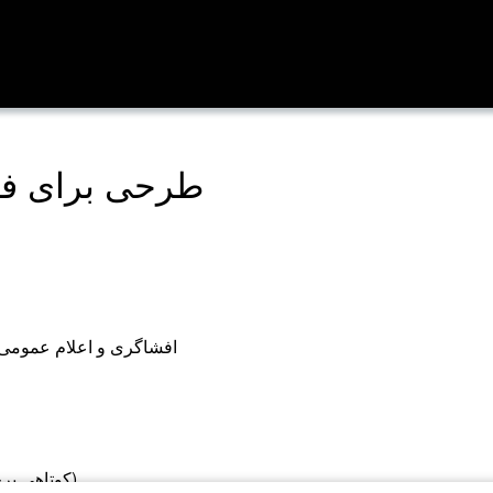
طرحی برای فر
#افشاگری و اعلام عمومی 
(کوتاهی برخی مسئولین خائن یا بی عرضه قطعاً باید گزارش شود)