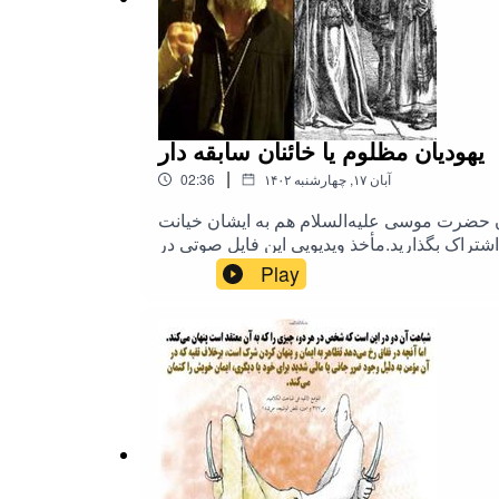
یهودیان مظلوم یا خائنان سابقه دار
|
۱۴۰۲ آبان ۱۷, چهارشنبه
02:36
مان حضرت موسی علیه‌السلام هم به ایشان خیانت
اشتراک بگذارید.مأخذ ویدیویی این فایل صوتی در
یهود #یهودی
Play