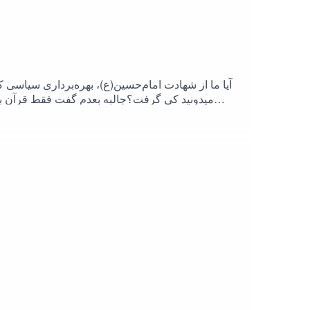
آیا ما از شهادت امام‌حسین(ع)، بهره‌برداری سیاس
میدونید کی گرفت؟جالبه بعدم گفت فقط قرآن بخون
آمریکا و اسرائیل و شاه هیچی نگو !امام هم گفت من 