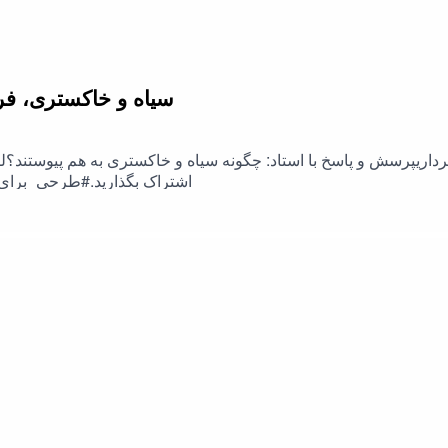
سیاه و خاکستری، فرق 
برداریپرسش و پاسخ با استاد: چگونه سیاه و خاکستری به هم پیوستند؟لط
اشتراک بگذارید.#طرحی_برای_فردا #رحیم_پور_ازغدی #اسلام #نفاق #شیعه