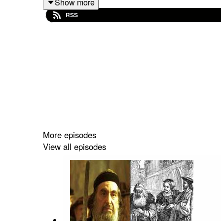
Show more
RSS
مأخذ ویدیویی این فایل صوتی در پیام رسان ایتا:
@rahimpoor_azghadi
#طرحی_برای_فردا #رحیم_پور_ازغدی #اسلام
#انقلاب #امام_خمینی
More episodes
View all episodes