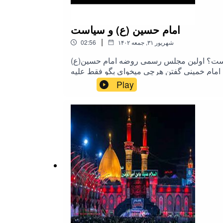
امام حسین (ع) و سیاست
|
۱۴۰۲ شهریور ۳۱, جمعه
02:56
ب نیست؟ اولین مجلس رسمی روضه امام حسین(ع)
ه امام خمینی گفتن هرچی میخوای بگو فقط علیه
ستاتون هم به اشتراک بگذارید.مأخذ ویدیویی این
Play
فایل صوتی در پیام رسان ایتا:@rahimpoor_azghadi#طرحی_برای_فردا #رحیم_پور_ازغدی #اسلام #محرم #امام_حسین #عاشورا #کربلا #انقلاب #امام_خمینی
#سیاست