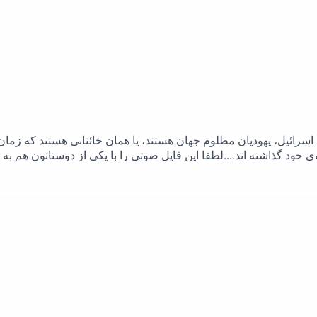
دم اسرائیل، یهودیان مظلوم جهان هستند، یا همان خائنانی هستند که ز
ود گذاشته اند....لطفا این فایل صوتی را با یکی از دوستاتون هم به 
پیام رسان ایتا:@rahimpoor_azghadi#طرحی_برای_فردا #رحیم_پور_ازغدی #