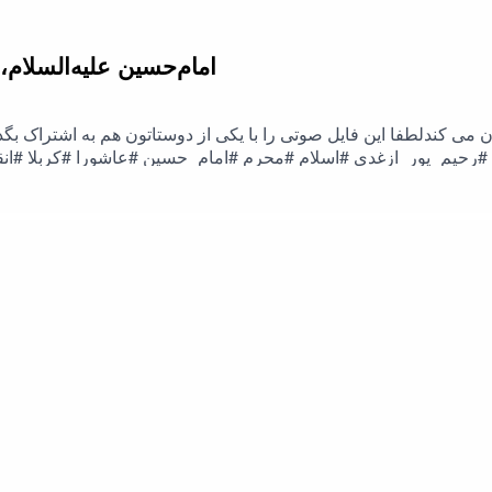
امام‌حسین علیه‌السلام
می کندلطفا این فایل صوتی را با یکی از دوستاتون هم به اشتراک بگذا
rah#طرحی_برای_فردا #رحیم_پور_ازغدی #اسلام #محرم #امام_حسین #عاشورا #کربلا 