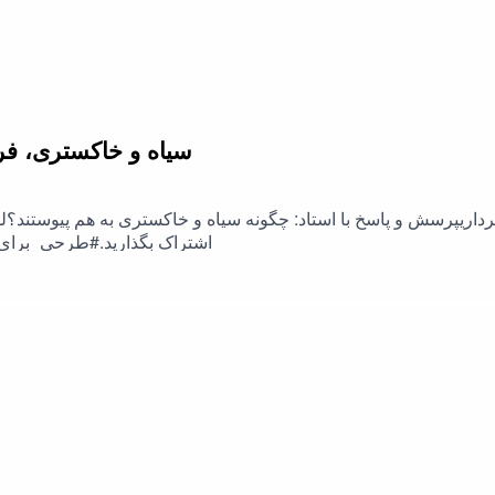
سیاه و خاکستری، فرق 
برداریپرسش و پاسخ با استاد: چگونه سیاه و خاکستری به هم پیوستند؟لط
اشتراک بگذارید.#طرحی_برای_فردا #رحیم_پور_ازغدی #اسلام #نفاق #شیعه