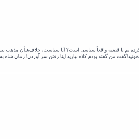
ی کرده‌ایم یا قضیه واقعاً سیاسی است؟ آیا سیاست، خلاف‌شأن مذه
ید!گفت من گفته بودم کلاه بیارید اینا رفتن سر آوردن! زمان شاه ب
غیر از این سه تا اصلا حرفی ندارملطفا این فایل صوتی را با یکی از دو