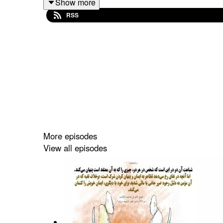
Show more
RSS
مأخذ ویدیویی این فایل صوتی در پیام رسان ایتا:
@rahimpoor_azghadi
#طرحی_برای_فردا #رحیم_پور_ازغدی #یهود #یهودی
More episodes
View all episodes