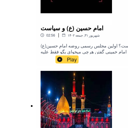
امام حسین (ع) و سیاست
|
۱۴۰۲ شهریور ۳۱, جمعه
02:56
ب نیست؟ اولین مجلس رسمی روضه امام حسین(ع)
ه امام خمینی گفتن هرچی میخوای بگو فقط علیه
ستاتون هم به اشتراک بگذارید.مأخذ ویدیویی این
Play
فایل صوتی در پیام رسان ایتا:@rahimpoor_azghadi#طرحی_برای_فردا #رحیم_پور_ازغدی #اسلام #محرم #امام_حسین #عاشورا #کربلا #انقلاب #امام_خمینی
#سیاست