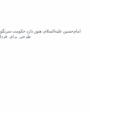
امام‌حسین علیه‌السلام، هنوز دارد حکومت سرنگون 
ایتا:@impoor_azghadi