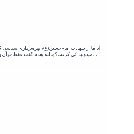
آیا ما از شهادت امام‌حسین(ع)، بهره‌برداری سیاس
میدونید کی گرفت؟جالبه بعدم گفت فقط قرآن بخون
آمریکا و اسرائیل و شاه هیچی نگو !امام هم گفت من 