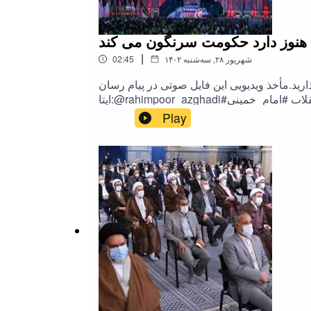
، هنوز دارد حکومت سرنگون می کند
|
۱۴۰۲ شهریور ۲۸, سه‌شنبه
02:45
رید.مأخذ ویدیویی این فایل صوتی در پیام رسان
#انقلاب #امام_خمینی
Play