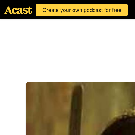
Create your own podcast for free