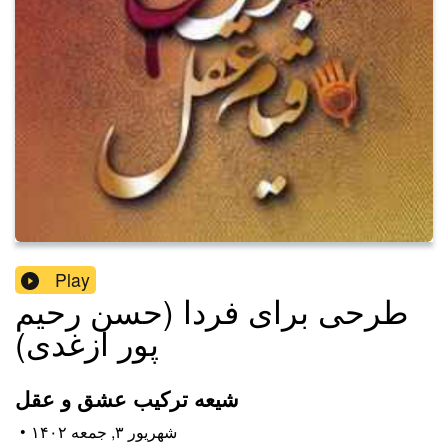
Play
طرحی برای فردا (حسن رحیم
پور ازغدی)
شیعه ترکیب عشق و عقل
۱۴۰۲ شهریور ۳, جمعه
•