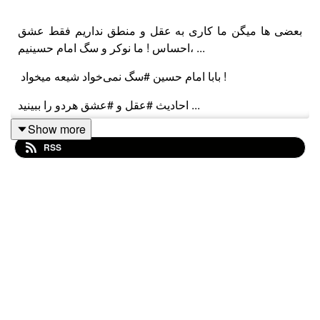
بعضی ها میگن ما کاری به عقل و منطق نداریم فقط عشق
،احساس ! ما نوکر و سگ امام حسینیم ...
بابا امام حسین #سگ نمی‌خواد شیعه میخواد !
احادیث #عقل و #عشق هردو را ببینید ...
Show more
امام حسین عاشقِ عاقل میخواد...
RSS
لطفا این فایل صوتی را با یکی از دوستاتون هم به اشتراک
بگذارید.
مأخذ ویدیویی این فایل صوتی در پیام رسان ایتا:
@rahimpoor_azghadi
#طرحی_برای_فردا #رحیم_پور_ازغدی #اسلام #محرم
#امام_حسین #عاشورا #کربلا