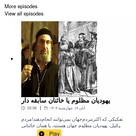
More episodes
View all episodes
یهودیان مظلوم یا خائنان سابقه دار
|
۱۴۰۲ آبان ۱۷, چهارشنبه
02:36
تفکیکی که اکثرمردم‌جهان نمی‌توانند انجام‌دهند!مردم
اسرائیل، یهودیان مظلوم جهان هستند، یا همان خائنانی
هستند که زمان حضرت موسی علیه‌السلام هم به
Play