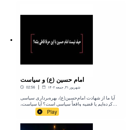
بگذارید.#طرحی_برای_فردا #رحیم_پور_ازغدی
#اسلام #نفاق #شیعه
امام حسین (ع) و سیاست
|
۱۴۰۲ شهریور ۳۱, جمعه
02:56
آیا ما از شهادت امام‌حسین(ع)، بهره‌برداری سیاسی
کرده‌ایم یا قضیه واقعاً سیاسی است؟ آیا سیاست،
خلاف‌شأن مذهب نیست؟ اولین مجلس رسمی روضه
Play
امام حسین(ع) میدونید کی گرفت؟جالبه بعدم گفت
فقط قرآن بخونید!گفت من گفته بودم کلاه بیارید اینا
رفتن سر آوردن! زمان شاه به امام خمینی گفتن