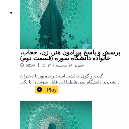
پرسش و پاسخ پیرامون هنر، زن، حجاب،
خانواده دانشگاه سوره (قسمت دوم)
|
۱۴۰۲ شهریور ۱۶, پنجشنبه
52:56
گفت و گوی چالشی استاد رحیم‌پور با دختران
دانشجوی دانشگاه سورهلطفا این فایل صوتی را با یکی
از دوستاتون هم به اشتراک
Play
بگذارید.#طرحی_برای_فردا #رحیم_پور_ازغدی
#اسلام #حجاب #زن #خانواده #هنر