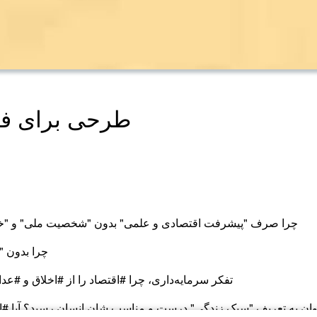
طرحی برای فر
۱. چرا صرف "پیشرفت اقتصادی و علمی" بدون "شخصیت ملی" و "خلا
۲. چرا بدو
۳. تفکر سرمایه‌داری، چرا #اقتصاد را از #اخلاق و #عدا
ی‌توان به تعریف "سبک زندگی" درست و مناسب شان انسان رسید؟ آیا #