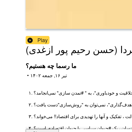
Play
دا (حسن رحیم پور ازغدی)
ما رسما چه هستیم؟
۱۴۰۲ تیر ۱۶, جمعه
•
قیت و خودباوری"، به " #تمدن سازی" نمی‌انجامد؟
ن "هدف‌گذاری"، نمی‌توان به "روش‌سازی"دست یافت؟
لت ، تفکیک و آنها را تهدیدی برای اقتصاد!! می‌خواند؟
انسان ، یک #حیوان سیاسی یا حیوان اقتصادی است؟