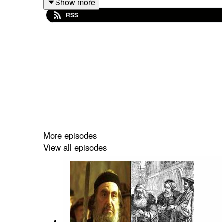
Show more
RSS
ا #رحیم_پور_ازغدی #اسلام #انقلاب #امام_خمینی
More episodes
View all episodes