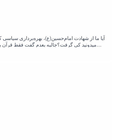
آیا ما از شهادت امام‌حسین(ع)، بهره‌برداری سیاس
میدونید کی گرفت؟جالبه بعدم گفت فقط قرآن بخون
آمریکا و اسرائیل و شاه هیچی نگو !امام هم گفت من 