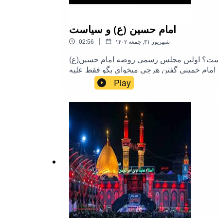
امام حسین (ع) و سیاست
|
۱۴۰۲ شهریور ۳۱, جمعه
02:56
ب نیست؟ اولین مجلس رسمی روضه امام حسین(ع)
ه امام خمینی گفتن هرچی میخوای بگو فقط علیه
ستاتون هم به اشتراک بگذارید.مأخذ ویدیویی این
Play
فایل صوتی در پیام رسان ایتا:@rahimpoor_azghadi#طرحی_برای_فردا #رحیم_پور_ازغدی #اسلام #محرم #امام_حسین #عاشورا #کربلا #انقلاب #امام_خمینی
#سیاست