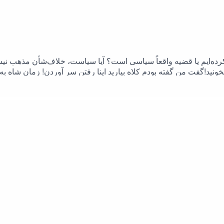
ی کرده‌ایم یا قضیه واقعاً سیاسی است؟ آیا سیاست، خلاف‌شأن مذه
ید!گفت من گفته بودم کلاه بیارید اینا رفتن سر آوردن! زمان شاه ب
غیر از این سه تا اصلا حرفی ندارملطفا این فایل صوتی را با یکی از دو