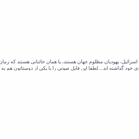
دم اسرائیل، یهودیان مظلوم جهان هستند، یا همان خائنانی هستند که ز
ود گذاشته اند....لطفا این فایل صوتی را با یکی از دوستاتون هم به 
پیام رسان ایتا:@rahimpoor_azghadi#طرحی_برای_فردا #رحیم_پور_ازغدی #