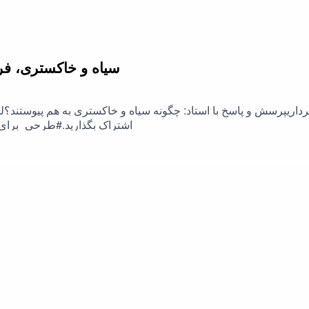
سیاه و خاکستری، فرق 
برداریپرسش و پاسخ با استاد: چگونه سیاه و خاکستری به هم پیوستند؟لط
اشتراک بگذارید.#طرحی_برای_فردا #رحیم_پور_ازغدی #اسلام #نفاق #شیعه