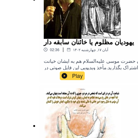
یهودیان مظلوم یا خائنان سابقه دار
|
۱۴۰۲ آبان ۱۷, چهارشنبه
02:36
مان حضرت موسی علیه‌السلام هم به ایشان خیانت
اشتراک بگذارید.مأخذ ویدیویی این فایل صوتی در
یهود #یهودی
Play