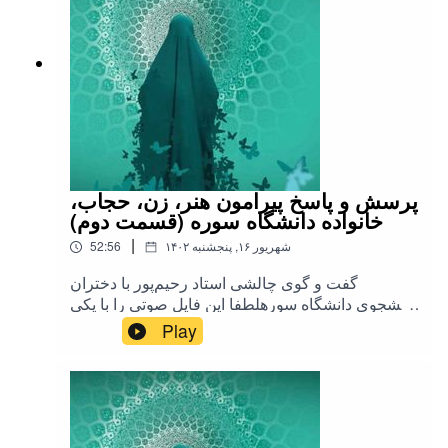
پرسش و پاسخ پیرامون هنر، زن، حجاب،
خانواده دانشگاه سوره (قسمت دوم)
|
۱۴۰۲ شهریور ۱۶, پنجشنبه
52:56
گفت و گوی چالشی استاد رحیم‌پور با دختران
دانشجوی دانشگاه سورهلطفا این فایل صوتی را با یکی
از دوستاتون هم به اشتراک
Play
بگذارید.#طرحی_برای_فردا #رحیم_پور_ازغدی
#اسلام #حجاب #زن #خانواده #هنر