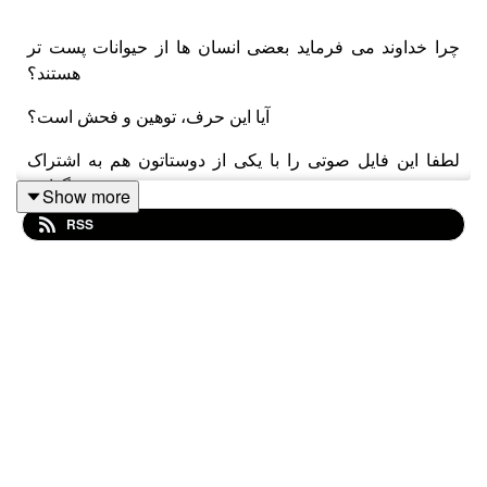
چرا خداوند می فرماید بعضی انسان ها از حیوانات پست تر
هستند؟
آیا این حرف، توهین و فحش است؟
لطفا این فایل صوتی را با یکی از دوستاتون هم به اشتراک
بگذارید.
Show more
RSS
مأخذ ویدیویی این فایل صوتی در پیام رسان ایتا:
@rahimpoor_azghadi
#طرحی_برای_فردا #رحیم_پور_ازغدی #اسلام
#انقلاب #امام_خمینی