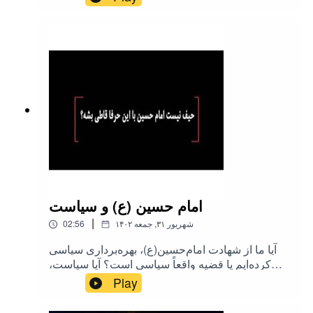
یکی از دوستاتون هم به اشتراک
بگذارید.#طرحی_برای_فردا #رحیم_پور_ازغدی
#اسلام #نفاق #شیعه
امام حسین (ع) و سیاست
|
۱۴۰۲ شهریور ۳۱, جمعه
02:56
آیا ما از شهادت امام‌حسین(ع)، بهره‌برداری سیاسی
کرده‌ایم یا قضیه واقعاً سیاسی است؟ آیا سیاست،
خلاف‌شأن مذهب نیست؟ اولین مجلس رسمی روضه
Play
امام حسین(ع) میدونید کی گرفت؟جالبه بعدم گفت
فقط قرآن بخونید!گفت من گفته بودم کلاه بیارید اینا