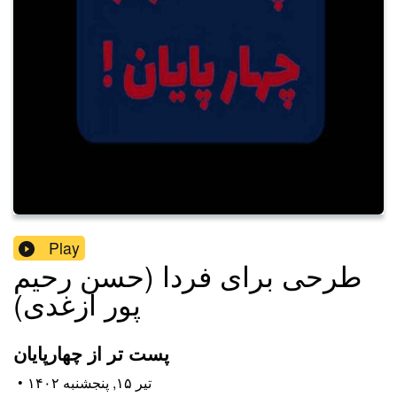
Play
طرحی برای فردا (حسن رحیم
پور ازغدی)
پست تر از چهارپایان
۱۴۰۲ تیر ۱۵, پنجشنبه
•