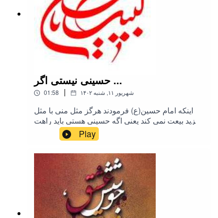
حسینی نیستی اگر ...
|
۱۴۰۲ شهریور ۱۱, شنبه
01:58
اینکه امام حسین(ع) فرمودند هرگز مثل منی با مثل
یزید بیعت نمی کند یعنی اگه حسینی هستی باید راهت
رو از راه آمریکا و اسرائیل و استکبار جدا کنی وگرنه
Play
صدبارم اربعین پیاده بری، بازم‌حسینی‌ نیستی.لطفا این
فایل صوتی را با یکی از دوستاتون هم به اشتراک
بگذارید.مأخذ ویدیویی این فایل صوتی در پیام رسان
ایتا:@rahimpoor_azghadi#طرحی_برای_فردا
#رحیم_پور_ازغدی #اسلام #اربعین #امام_حسین
#عاشورا #کربلا