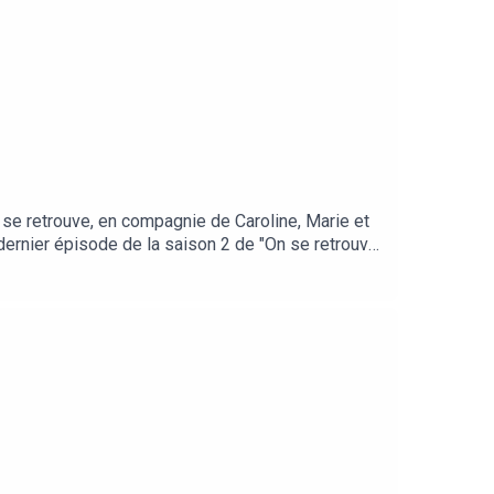
se retrouve, en compagnie de Caroline, Marie et
dernier épisode de la saison 2 de "On se retrouve
l et de mieux les comprendre. "On se retrouve au
easy (https://pro.cultureasy.com)Signature
aître : parlez-en autour de vous et abonnez-vous
rmes de podcast ou à l’adresse :