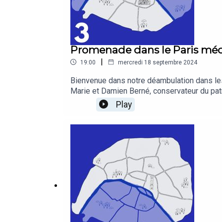
Promenade dans le Paris méd
|
19:00
mercredi 18 septembre 2024
Bienvenue dans notre déambulation dans les
Marie et Damien Berné, conservateur du pat
Moyen Âge.Production et Réalisation : Cult
Play
vous a plu ? Aidez-nous à le faire connaîtr
mercredis de septembre pour un nouvel épis
de podcast ou à l’adresse : https://shows