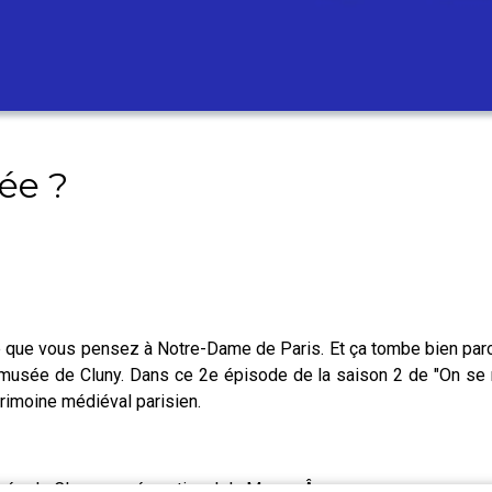
ée ?
ine que vous pensez à Notre-Dame de Paris. Et ça tombe bien par
musée de Cluny. Dans ce 2e épisode de la saison 2 de "On se r
atrimoine médiéval parisien.
sée de Cluny, musée national du Moyen Âge.