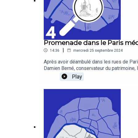
Promenade dans le Paris méd
|
14:36
mercredi 25 septembre 2024
Après avoir déambulé dans les rues de Pari
Damien Berné, conservateur du patrimoine, 
au musée?", retour sur le travail des conse
Play
musée?" est un podcast du musée de Cluny, 
sonore : Théo Boulengerhttps://www.musee-m
! Merci de votre fidélité. Retrouvez tous l
https://shows.acast.com/on-se-retrouve-