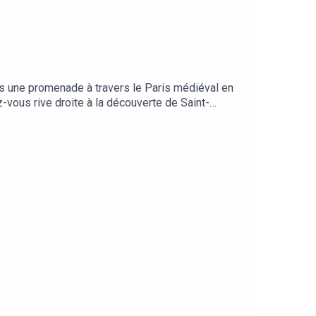
ans une promenade à travers le Paris médiéval en
vous rive droite à la découverte de Saint-
cast du musée de Cluny, musée national du Moyen
rhttps://www.musee-moyenage.frCet épisode vous a
ous vous donnons rendez-vous tous les mercredis
ormes de podcast ou à l’adresse :