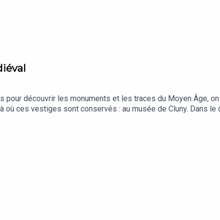
iéval
s pour découvrir les monuments et les traces du Moyen Âge, on 
là où ces vestiges sont conservés : au musée de Cluny. Dans le 
rvateurs, qui permet de sauvegarder les traces du Paris médiéva
musée national du Moyen Âge.Production et Réalisation : Cultur’
oyenage.frCet épisode vous a plu ? Aidez-nous à le faire conn
es épisodes de "On se retrouve au musée?" sur toutes les platefo
au-musee