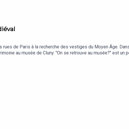
iéval
 rues de Paris à la recherche des vestiges du Moyen Âge. Dans
rimoine au musée de Cluny. "On se retrouve au musée?" est un 
ur’easy (https://pro.cultureasy.com)Signature sonore : Théo B
e : parlez-en autour de vous et abonnez-vous ! Pour cette 2e sa
ode. Ne manquez pas le dernier épisode de la saison : sortie 
.acast.com/on-se-retrouve-au-musee