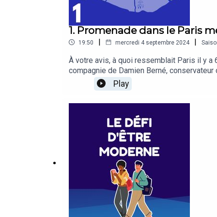
1. Promenade dans le Paris m
|
|
19:50
mercredi 4 septembre 2024
Saiso
À votre avis, à quoi ressemblait Paris il y
compagnie de Damien Berné, conservateur du
Martin-des-Champs, le quartier des Halles 
Play
Âge.Production et Réalisation : Cultur’eas
plu ? Aidez-nous à le faire connaître : pa
de septembre pour un nouvel épisode. Sorti
https://shows.acast.com/on-se-retrouve-a