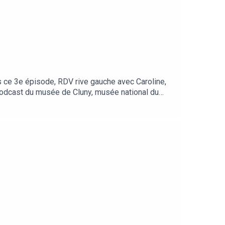
 ce 3e épisode, RDV rive gauche avec Caroline,
podcast du musée de Cluny, musée national du
oulengerhttps://www.musee-moyenage.frCet épisode
ison, nous vous donnons rendez-vous tous les
mercredi 25 septembre sur toutes les plateformes