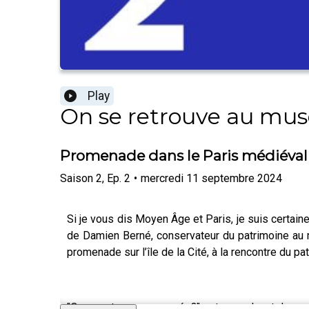
Play
On se retrouve au mus
Promenade dans le Paris médiéval
Saison
2
,
Ep.
2
•
mercredi 11 septembre 2024
Si je vous dis Moyen Âge et Paris, je suis certa
de Damien Berné, conservateur du patrimoine au 
promenade sur l’île de la Cité, à la rencontre du p
"On se retrouve au musée?" est un podcast du mu