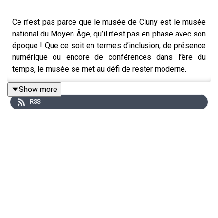
Ce n’est pas parce que le musée de Cluny est le musée
national du Moyen Âge, qu’il n’est pas en phase avec son
époque ! Que ce soit en termes d’inclusion, de présence
numérique ou encore de conférences dans l’ère du
temps, le musée se met au défi de rester moderne.
Comment ? C’est ce que Caroline et Jérémie vous
Show more
invitent à découvrir dans ce dernier épisode de la saison
RSS
1 du podcast « On se retrouve au musée ? ».
Cet épisode vous a plu ? Abonnez-vous et parlez-en
autour de vous pour nous aider à le faire connaître. Vous
pouvez également (ré)écouter tous les épisodes du
podcast "On se retrouve au musée ?" sur toutes les
applications de podcast ou sur le
site officiel
.
Et si vous voulez découvrir toute notre programmation