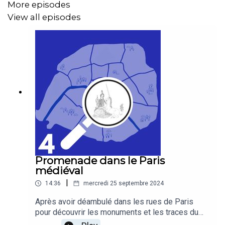
More episodes
culturelle, rendez-vous sur le
site internet du musée
.
View all episodes
"Le défi d'être moderne" est le dernier épisode de la
1ère saison de "On se retrouve au musée ?". Il a été
réalisé par
Cultur'easy
et
Sens de la visite
. La signature
sonore est une création de Théo Boulenger.
Promenade dans le Paris
médiéval
|
14:36
mercredi 25 septembre 2024
Après avoir déambulé dans les rues de Paris
pour découvrir les monuments et les traces du
Moyen Âge, on se retrouve, en compagnie de