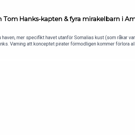
 en Tom Hanks-kapten & fyra mirakelbarn i 
ju haven, mer specifikt havet utanför Somalias kust (som råkar var
ks. Varning att konceptet pirater förmodligen kommer förlora all c
 en galen sektledare, utan med den colombianska militären på jak
 svårt att göra en podd om katastrofer utan att nämna det frukt
på något sätt: https://www.rodakorset.se/var-varld/har-arbetar-vi
lakareutangranser.se/vad-vi-gor/har-arbetar-vi/palestina