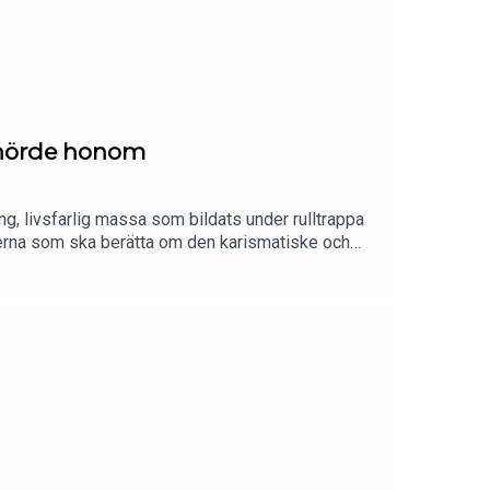
Bejstam. Huvudtema – Oscar Wendel. Ljuddesign –
illhörde honom
ung, livsfarlig massa som bildats under rulltrappa
tjejerna som ska berätta om den karismatiske och
nom. Och att jordens undergång har nånting att