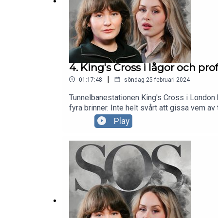
TikTok: @oforklarligafenomen
Programledare – Daniel Murberg och Evelina Joh
Daniel Murberg. Exekutiv producent – Daniel Murb
4. King's Cross i lågor och pr
|
01:17:48
söndag 25 februari 2024
Tunnelbanestationen King's Cross i London bri
fyra brinner. Inte helt svårt att gissa vem a
ökände sektledaren David Koresh (aka Guds H
Play
göra med FBI. Åk med!