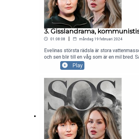
3. Gisslandrama, kommunisti
|
01:08:08
måndag 19 februari 2024
Evelinas största rädsla är stora vattenmas
och sen blir till en våg som är en mil bred.
livet den senaste veckan och känner sig of
Play
alla fall i augusti 1988, när de totalt miss