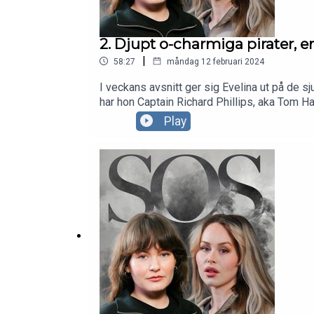
2. Djupt o-charmiga pirater,
|
58:27
måndag 12 februari 2024
I veckans avsnitt ger sig Evelina ut på de s
har hon Captain Richard Phillips, aka Tom Han
återigen i djungeln. Den här gången inte med
Play
shamaner och ayahuasca. Åk med! Känns också
olika hjälporganisationer om man vill bidra 
katastrofer/humanitar-kris-i-gaza/ https://