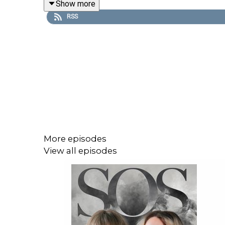
Show more
RSS
https://egeninsamling.suicidezero.se/fundraisers
Ta hand om er.
-
More episodes
I Indonesiens huvudstad Jakarta ligger det exklusi
View all episodes
folk borta ifrån. För där inträffade en fruktansvärd
Oförklarliga fenomen på sociala medier:
IG: @oforklarligafenomen