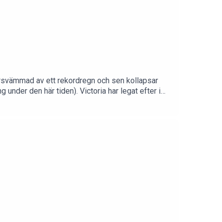
ersvämmad av ett rekordregn och sen kollapsar
under den här tiden). Victoria har legat efter i
er oförberedda än henne är den tyska polisen. I