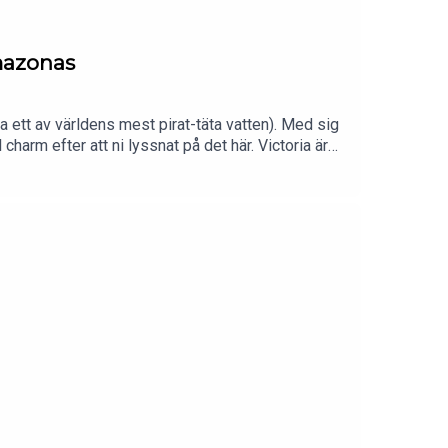
Amazonas
a ett av världens mest pirat-täta vatten). Med sig
harm efter att ni lyssnat på det här. Victoria är
t efter fyra försvunna barn. Det finns också
ansvärda som pågår i Gaza. Här är länkar till
/palestina/gaza/ https://plansverige.org/barn-i-