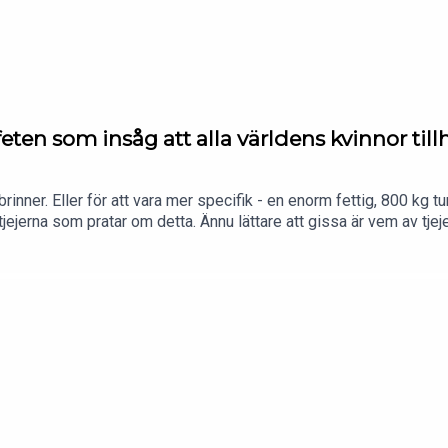
anna. Manus – Matilda Kim Johansson. Originalmusik – Adam 
erg. Oförklarliga fenomen görs av podcastbolaget Qast.
ofeten som insåg att alla världens kvinnor t
nner. Eller för att vara mer specifik - en enorm fettig, 800 kg t
v tjejerna som pratar om detta. Ännu lättare att gissa är vem av 
eliga Lamm), som får för sig att alla världens kvinnor tillhör ho