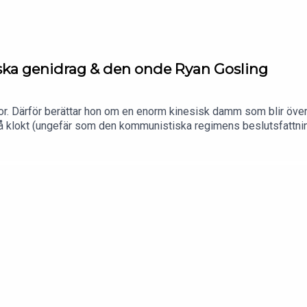
ska genidrag & den onde Ryan Gosling
sor. Därför berättar hon om en enorm kinesisk damm som blir öv
 Så klokt (ungefär som den kommunistiska regimens beslutsfattning 
örberedd i typ alla sammanhang. Ett gäng som dock verkar vara m
lyckas med att hantera ett pågående gisslandrama. Åk med!