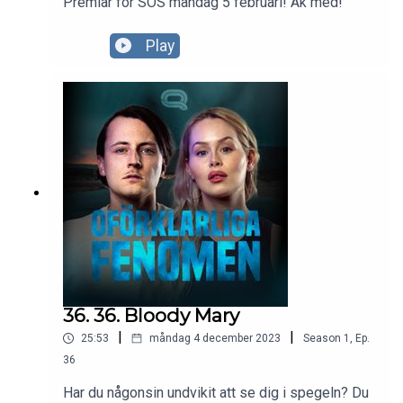
Premiär för SOS måndag 5 februari! Åk med!
Play
36. 36. Bloody Mary
|
|
25:53
måndag 4 december 2023
Season
1
,
Ep.
36
Har du någonsin undvikit att se dig i spegeln? Du