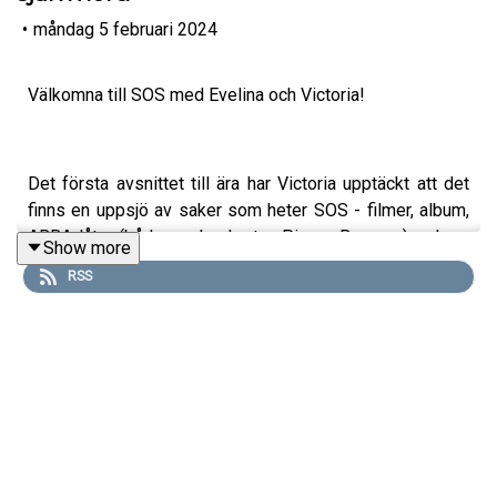
•
måndag 5 februari 2024
Välkomna till SOS med Evelina och Victoria!
Det första avsnittet till ära har Victoria upptäckt att det
finns en uppsjö av saker som heter SOS - filmer, album,
ABBA-låtar (både med och utan Pierce Brosnan), och nu
Show more
även denna podd. Det enda det
kanske
finns mer av är
RSS
karismatiska, maktgalna män. Hon berättar om en av dem.
Evelina har snöat in sig på bakning. Hon ska baka
kolakakor, Nej, skoja. Däremot bjuder hon på sinnesjuka
mängder sirap. 8,7 miljoner liter för att vara exakt.
Åk med!