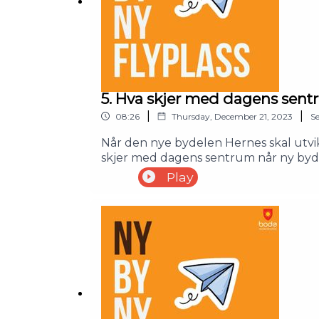
5. Hva skjer med dagens sen
|
|
08:26
Thursday, December 21, 2023
S
Når den nye bydelen Hernes skal utvikl
skjer med dagens sentrum når ny bydel
arealplanlegger i Bodø kommune, er t
Play
for podcasten Ny by – Ny flyplass.