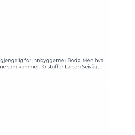
ilgjengelig for innbyggerne i Bodø. Men hva
ene som kommer. Kristoffer Larsen Seivåg,
episoden som også er sesongavslutningen