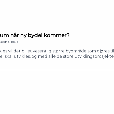
trum når ny bydel kommer?
eason
3
,
Ep.
5
es vil det bli et vesentlig større byområde som gjøres t
 skal utvikles, og med alle de store utviklingsprosjekt
ilbake som gjest for å diskutere dette temaet i denne 