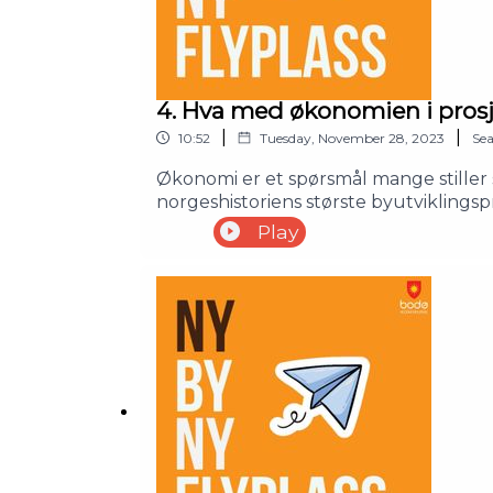
4. Hva med økonomien i prosj
|
|
10:52
Tuesday, November 28, 2023
Se
Økonomi er et spørsmål mange stiller s
norgeshistoriens største byutviklingspr
informasjon og klarhet rundt hvordan
Play