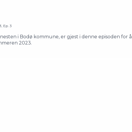
3
,
Ep.
3
tjenesten i Bodø kommune, er gjest i denne episoden for 
sommeren 2023.