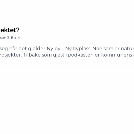
ektet?
ason
3
,
Ep.
4
eg når det gjelder Ny by – Ny flyplass. Noe som er natur
osjekter. Tilbake som gjest i podkasten er kommunens pros
 dette med økonomien i prosjektet faktisk fungerer.