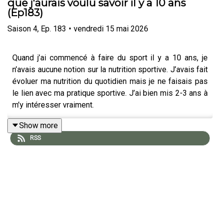
que j'aurais voulu savoir il y a 10 ans
(Ep183)
Saison
4
,
Ep.
183
•
vendredi 15 mai 2026
Quand j’ai commencé à faire du sport il y a 10 ans, je
n’avais aucune notion sur la nutrition sportive. J’avais fait
évoluer ma nutrition du quotidien mais je ne faisais pas
le lien avec ma pratique sportive. J’ai bien mis 2-3 ans à
m’y intéresser vraiment.
J’ai donc commencé avec certaines fausses idées puis
Show more
j’ai beaucoup testé et appris. J’ai finalement intégré de
RSS
nouvelles règles. Juste des règles simples, apprises à
force d'erreurs, de lectures, d'invités dans ce podcast, et
de courses qui se sont très bien ou très mal passées
selon ce que j'avais fait dans les heures et les semaines
d'avant.
Dans cet épisode, je vais vous donner ce condensé. Ce