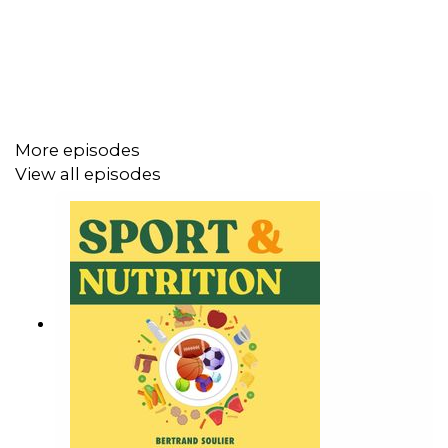
sont les règles que j'aurais voulu connaître le jour où j'ai
enfilé mes premières chaussures de running. Celles
qu’aurai aimé entendre à l’époque dans un podcast.
Liens complémentaires
More episodes
View all episodes
Gratuit : Le kit Reboot pour retrouver la forme et
l’énergie :
https://sn.soulier.xyz/kit
Le programme Petit-Déjeuner Express (-10€) :
https://sn.soulier.xyz/dejsn10
Le Protocole Perte de Gras :
https://go.soulier.xyz/protocolesn
La Stratégie FlowFit pour bouger et plus et prendre
du muscle (tarif de lancement spécial) :
https://go.soulier.xyz/flowfitsn
Tous les liens complémentaires et anciens
épisodes :
https://sn.soulier.xyz/183
Rejoindre le Hamsters Running Club :