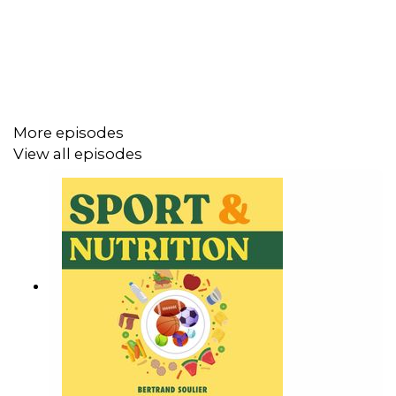
Le programme Petit-Déjeuner Express :
https://go.soulier.xyz/dejsn
Le programme Le Déclic pour adopter facilement
de nouvelles habitudes :
https://go.soulier.xyz/declicsn
Nutripure :
https://go.soulier.xyz/NutripureSN
.
Profitez de 10% de réduction sur votre première
More episodes
commande avec le code HAMSTERS
View all episodes
Tous les liens vers les anciens épisodes :
https://sn.soulier.xyz/145
Les questions posées Pour ou Contre :
Le magnésium comme complément alimentaire ?
(katseyes43)
La whey ? (dianepom63)
Ls barres protéinées, mais ultra transformées ?
(celinaclo)