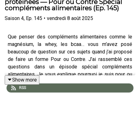
protéinées — Pour ou Contre Spécial
compléments alimentaires (Ep. 145)
Saison
4
,
Ep.
145
•
vendredi 8 août 2025
Que penser des compléments alimentaires comme le
magnésium, la whey, les bcaa… vous m’avez posé
beaucoup de question sur ces sujets quand j’ai proposé
de faire un forme Pour ou Contre. J’ai rassemblé ces
questions dans un épisode spécial compléments
alimentaires. Je vous explique pourquoi je suis pour ou
Show more
contre certains et ma philosophie globale sur les
RSS
compléments et la nutrition.
Liens complémentaires
Mon nouveau programme Le Protocole Perte de
Gras :
https://go.soulier.xyz/protocolesn