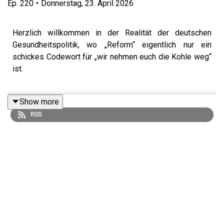
Ep.
220
•
Donnerstag, 23. April 2026
Herzlich willkommen in der Realität der deutschen
Gesundheitspolitik, wo „Reform“ eigentlich nur ein
schickes Codewort für „wir nehmen euch die Kohle weg“
ist.
Show more
In dieser Folge von NUR MAL SO ZUM WISSEN knöpfen
RSS
sich Tom und Patrick das neueste Meisterwerk der
Bundesregierung vor: Das (Vorsicht, Ironie!)
Beitragsstabilisierungsgesetz.
Worum geht’s eigentlich? Ganz einfach: Die Politik hat
sich überlegt, dass wir alle mal ein bisschen kürzer
treten müssen, außer natürlich die Kassen selbst. Uns
wird erzählt, Pharma und Gesundheit seien