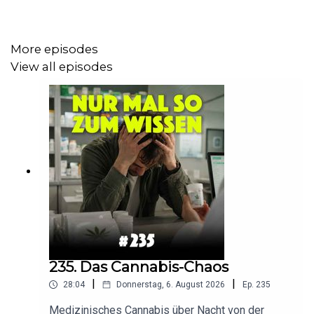
Wachstumsbranchen, aber gleichzeitig wird uns der
Stecker gezogen.
More episodes
View all episodes
Der Kassenabschlag wird mal eben unbefristet erhöht,
Honorare werden vorenthalten und die
Leistungserbringenden von der Hausärztin und dem
Hausarzt bis hin zur Apotheke werden huldvoll zum
„Sündenbock“ für ein marodes GKV-System erklärt.
Wir reden über den Anfang vom Ende unseres
Gesundheitssystems. Es wird ehrlich, es wird NUR MAL
SO ZUM WISSEN!
235. Das Cannabis-Chaos
|
|
28:04
Donnerstag, 6. August 2026
Ep.
235
Medizinisches Cannabis über Nacht von der