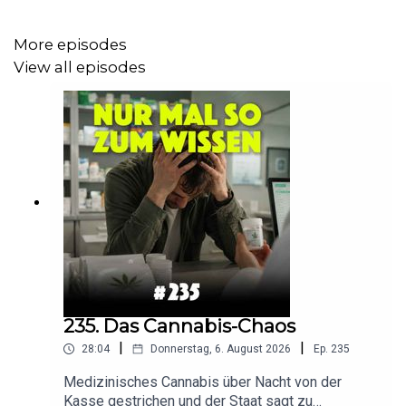
Die Kassenpatient:innen gucken in die Röhre. Parallel
dazu gönnt sich die Regierung einen kräftigen Schluck
More episodes
aus der Beitrags-Pulle. Das ist nicht „sozial“, das ist
View all episodes
schlichtweg dreist.
Fehlt dieser Regierung eigentlich komplett der Mut für
große, nicht mehr wegzudenkende Reformschritte?
Hör jetzt rein und erfahre, warum du dein Glück selbst in
die Hand nehmen musst, bevor Lars das Sparschwein
endgültig schlachtet!
235. Das Cannabis-Chaos
|
|
28:04
Donnerstag, 6. August 2026
Ep.
235
Medizinisches Cannabis über Nacht von der
Kasse gestrichen und der Staat sagt zu