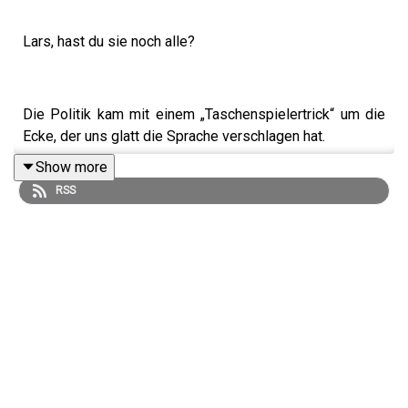
Lars, hast du sie noch alle?
Die Politik kam mit einem „Taschenspielertrick“ um die
Ecke, der uns glatt die Sprache verschlagen hat.
Show more
RSS
Der Plot-Twist der Woche:
SPD-Chef Lars Klingbeil plündert mal eben die GKV-
Kassen, um Haushaltslöcher zu stopfen. Der Bund kürzt
den Zuschuss zur gesetzlichen Krankenversicherung im
Milliardenbereich; zeitgleich sollen Apotheken und
andere Leistungserbringer durch Sparpakete und
Zwangsabschläge ordentlich bluten.