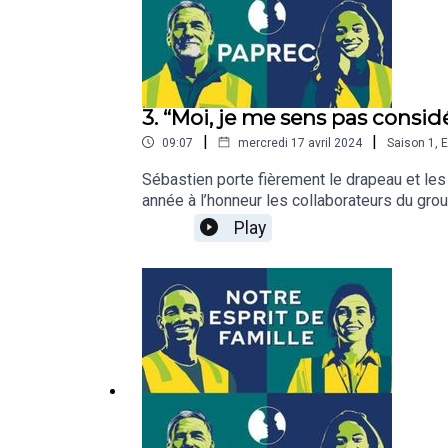
3. “Moi, je me sens pas consi
|
|
09:07
mercredi 17 avril 2024
Saison
1
,
E
Sébastien porte fièrement le drapeau et les
année à l’honneur les collaborateurs du gro
quand il s’apprête à monter à bord de son é
Play