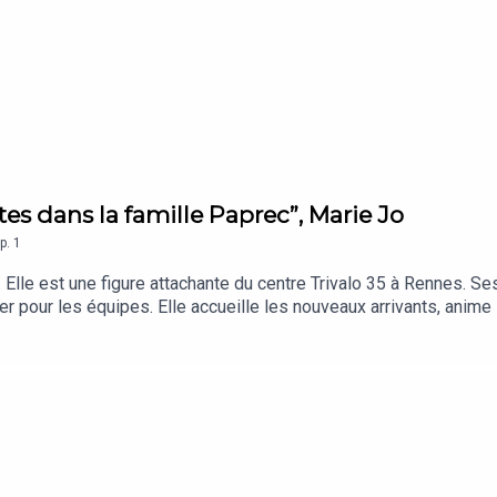
tes dans la famille Paprec”, Marie Jo
p.
1
 Elle est une figure attachante du centre Trivalo 35 à Rennes. Ses
ier pour les équipes. Elle accueille les nouveaux arrivants, anime 
salariés chez Paprec.