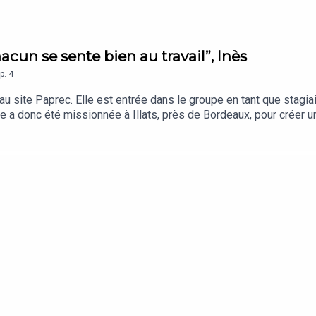
acun se sente bien au travail”, Inès
p.
4
 site Paprec. Elle est entrée dans le groupe en tant que stagiai
le a donc été missionnée à Illats, près de Bordeaux, pour créer une
t refaire pour créer une structure moderne et développer un espr
ion, sur l’écran d’ordinateur de son bureau, les photos des premi