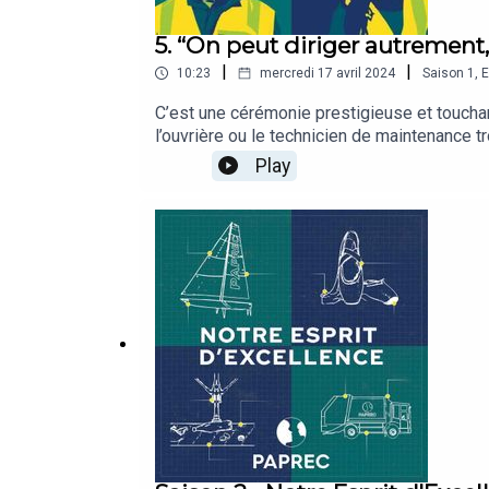
5. “On peut diriger autremen
|
|
10:23
mercredi 17 avril 2024
Saison
1
,
E
C’est une cérémonie prestigieuse et touchant
l’ouvrière ou le technicien de maintenance t
sous l’ovation de ses collègues, la reconna
Play
de voûte de la maison Paprec.