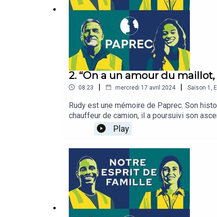
2. “On a un amour du maillot,
|
|
08:23
mercredi 17 avril 2024
Saison
1
,
E
Rudy est une mémoire de Paprec. Son histoire 
chauffeur de camion, il a poursuivi son asce
valeurs humaines et solidaires. Chaque mati
Play
ravitailler sur l’étang de Berre, tout proche.