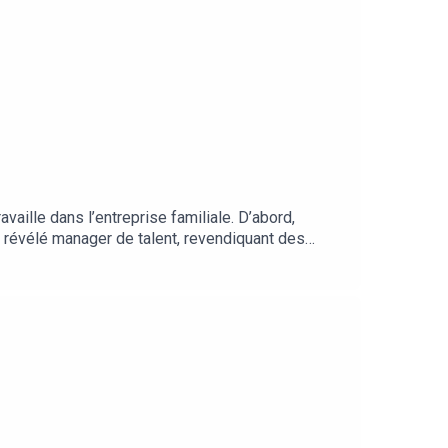
vaille dans l’entreprise familiale. D’abord,
st révélé manager de talent, revendiquant des
nt régulièrement des hydravions qui viennent se