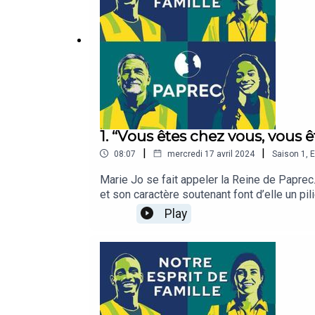
1. “Vous êtes chez vous, vous ê
|
|
08:07
mercredi 17 avril 2024
Saison
1
,
E
Marie Jo se fait appeler la Reine de Paprec.
et son caractère soutenant font d’elle un pil
participe à créer ce lien unique qui lie les 
Play