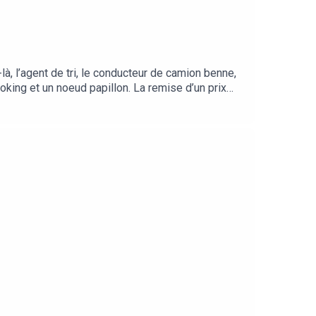
à, l’agent de tri, le conducteur de camion benne,
oking et un noeud papillon. La remise d’un prix
au sein du groupe. Les Castors d’Or sont la clé