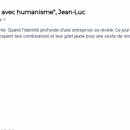
t, avec humanisme”, Jean-Luc
p.
5
e. Quand l’identité profonde d’une entreprise se révèle. Ce jour-l
roquent leur combinaison et leur gilet jaune pour une veste de sm
issance de son travail, de son évolution, de son existence même 