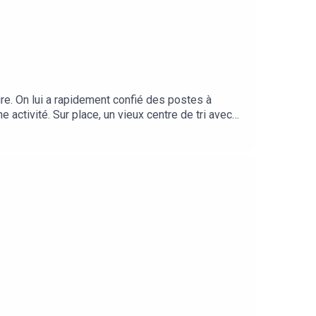
re. On lui a rapidement confié des postes à
 activité. Sur place, un vieux centre de tri avec
it d’entraide et de solidarité dans ses
ers jours où elle s’impliquait personnellement