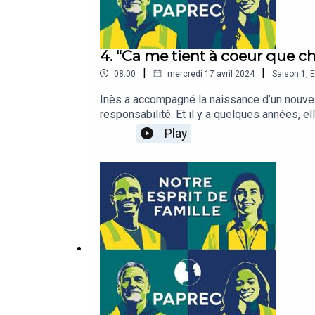
4. “Ca me tient à coeur que ch
|
|
08:00
mercredi 17 avril 2024
Saison
1
,
E
Inès a accompagné la naissance d’un nouveau
responsabilité. Et il y a quelques années, el
des bâtiments en mauvais état. Elle a dû tou
Play
équipes. Aujourd’hui, elle regarde avec émot
dans la transformation du centre de tri.