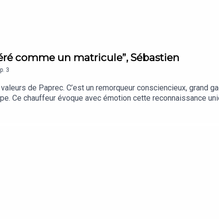
déré comme un matricule”, Sébastien
p.
3
 valeurs de Paprec. C’est un remorqueur consciencieux, grand gag
upe. Ce chauffeur évoque avec émotion cette reconnaissance uniq
norme camion noir.