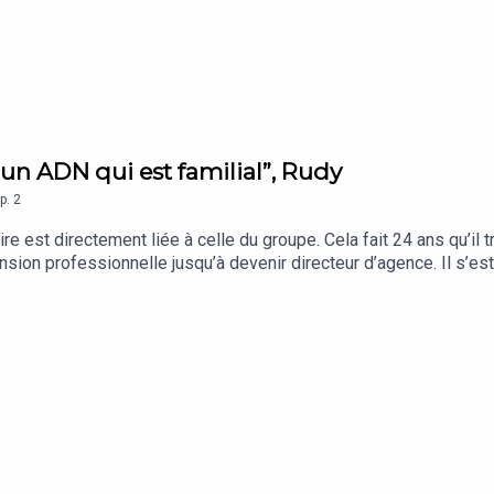
 un ADN qui est familial”, Rudy
p.
2
est directement liée à celle du groupe. Cela fait 24 ans qu’il tra
nsion professionnelle jusqu’à devenir directeur d’agence. Il s’e
n, il va dire bonjour à ses équipes. Au dessus de sa tête passe