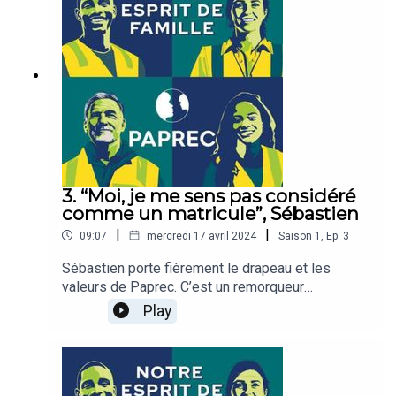
solidaires. Chaque matin, il va dire bonjour à ses
équipes. Au dessus de sa tête passent
régulièrement des hydravions qui viennent se
ravitailler sur l’étang de Berre, tout proche.
3. “Moi, je me sens pas considéré
comme un matricule”, Sébastien
|
|
09:07
mercredi 17 avril 2024
Saison
1
,
Ep.
3
Sébastien porte fièrement le drapeau et les
valeurs de Paprec. C’est un remorqueur
consciencieux, grand gagnant d’un Castor d’Or, le
Play
trophée qui met chaque année à l’honneur les
collaborateurs du groupe. Ce chauffeur évoque
avec émotion cette reconnaissance unique qui
l’encourage à se surpasser chaque jour, quand il