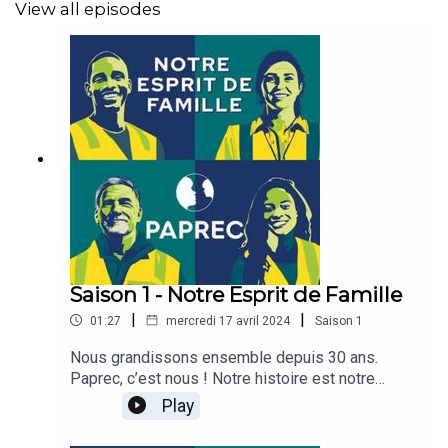
View all episodes
Saison 1 - Notre Esprit de Famille
|
|
01:27
mercredi 17 avril 2024
Saison
1
Nous grandissons ensemble depuis 30 ans.
Paprec, c’est nous ! Notre histoire est notre
héritage. Dans nos cœurs règne Notre Esprit de
Play
Famille.