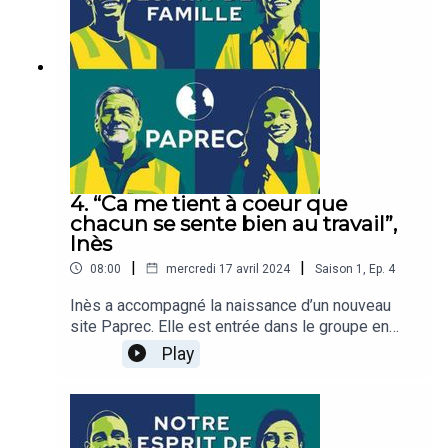
s’apprête à monter à bord de son énorme camion
noir.
4. “Ca me tient à coeur que
chacun se sente bien au travail”,
Inès
|
|
08:00
mercredi 17 avril 2024
Saison
1
,
Ep.
4
Inès a accompagné la naissance d’un nouveau
site Paprec. Elle est entrée dans le groupe en
tant que stagiaire. On lui a rapidement confié des
Play
postes à responsabilité. Et il y a quelques
années, elle a donc été missionnée à Illats, près
de Bordeaux, pour créer une activité. Sur place, un
vieux centre de tri avec des bâtiments en