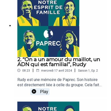
chaînes de tri, et participe à créer ce lien unique
qui lie les salariés chez Paprec.
2. “On a un amour du maillot, un
ADN qui est familial”, Rudy
|
|
08:23
mercredi 17 avril 2024
Saison
1
,
Ep.
2
Rudy est une mémoire de Paprec. Son histoire
est directement liée à celle du groupe. Cela fait
24 ans qu’il travaille dans l’entreprise familiale.
Play
D’abord, chauffeur de camion, il a poursuivi son
ascension professionnelle jusqu’à devenir
directeur d’agence. Il s’est révélé manager de
talent, revendiquant des valeurs humaines et