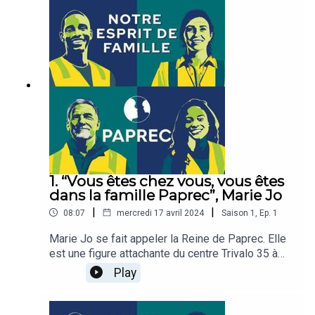
1. “Vous êtes chez vous, vous êtes
dans la famille Paprec”, Marie Jo
|
|
08:07
mercredi 17 avril 2024
Saison
1
,
Ep.
1
Marie Jo se fait appeler la Reine de Paprec. Elle
est une figure attachante du centre Trivalo 35 à
Rennes. Ses rires et sa voix qui porte, son
Play
charisme naturel et son caractère soutenant font
d’elle un pilier pour les équipes. Elle accueille les
nouveaux arrivants, anime les discussions sur les