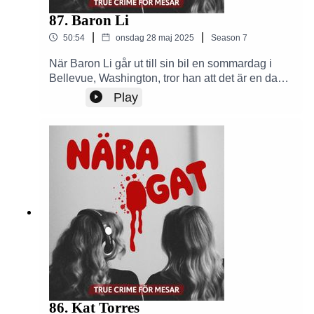
87. Baron Li
|
|
50:54
onsdag 28 maj 2025
Season
7
När Baron Li går ut till sin bil en sommardag i
Bellevue, Washington, tror han att det är en dag
som alla andra. Men i nästa ögonblick förändras
Play
allt. I centrum står en vårdnadstvist, en hemlig
plan och en förrädisk närhet. Veckans avsnitt tar
upp en berättelse om svek, kontroll och ett iskallt
beslut.Se bilder från dagens fall på våra sociala
medier:Nära Ögat Podd InstagramNära Ögat
Podd FacebookDu hittar Nära Ögat - en true
crime podd för mesar på de vanligaste
plattormarna för poddar ex Spotify, Podplay,
Apple Podcaster etc.Skapad av Alexandra
Kentsdottir och Amelia Ingman.
86. Kat Torres