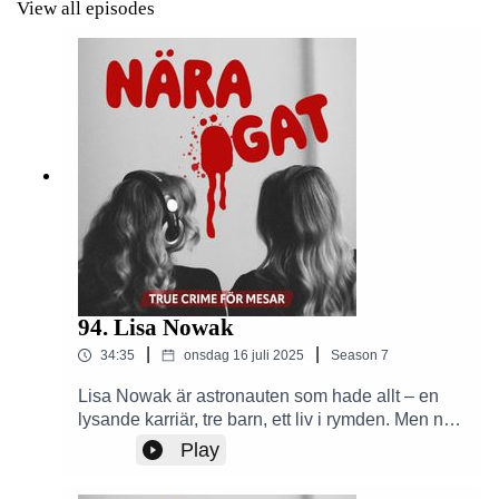
View all episodes
94. Lisa Nowak
|
|
34:35
onsdag 16 juli 2025
Season
7
Lisa Nowak är astronauten som hade allt – en
lysande karriär, tre barn, ett liv i rymden. Men när
ett hemligt förhållande tar slut förlorar hon
Play
plötsligt kontrollen. En 14 timmar lång bilresa, en
förklädnad och en bagagelista som hämtad ur en