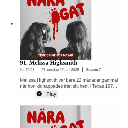
hittar Nära Ögat - en true crime podd för mesar
på de vanligaste plattormarna för poddar ex
Spotify, Podplay, Apple Podcaster etc.Skapad av
Alexandra Kentsdottir och Amelia Ingman.
91. Melissa Highsmith
|
|
39:08
onsdag 25 juni 2025
Season
7
Melissa Highsmith var bara 22 månader gammal
när hon kidnappades från sitt hem i Texas 1971.
Hennes försvinnande blev ett av USA:s mest
Play
långdragna kidnappningsfall – tills något oväntat
hände över 50 år senare. I det här avsnittet av
Nära Ögat får du höra den otroliga historien om
förlust, hopp och den mirakulösa återföreningen
som ingen trodde var möjlig.Se bilder från