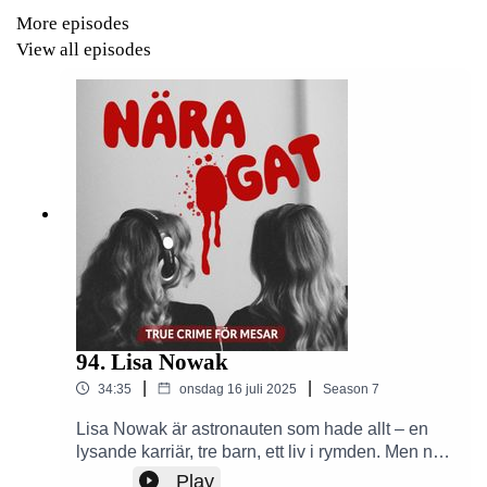
vanligaste plattormarna för poddar ex Spotify, Podplay,
More episodes
Apple Podcaster etc.
View all episodes
Skapad av Alexandra Kentsdottir och Amelia Ingman.
94. Lisa Nowak
|
|
34:35
onsdag 16 juli 2025
Season
7
Lisa Nowak är astronauten som hade allt – en
lysande karriär, tre barn, ett liv i rymden. Men när
ett hemligt förhållande tar slut förlorar hon
Play