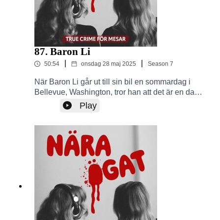
87. Baron Li
|
|
50:54
onsdag 28 maj 2025
Season
7
När Baron Li går ut till sin bil en sommardag i
Bellevue, Washington, tror han att det är en dag
som alla andra. Men i nästa ögonblick förändras
Play
allt. I centrum står en vårdnadstvist, en hemlig
plan och en förrädisk närhet. Veckans avsnitt tar
upp en berättelse om svek, kontroll och ett iskallt
beslut.Se bilder från dagens fall på våra sociala
medier:Nära Ögat Podd InstagramNära Ögat
Podd FacebookDu hittar Nära Ögat - en true
crime podd för mesar på de vanligaste
plattormarna för poddar ex Spotify, Podplay,
Apple Podcaster etc.Skapad av Alexandra
Kentsdottir och Amelia Ingman.