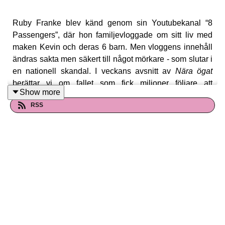
Ruby Franke blev känd genom sin Youtubekanal “8
Passengers”, där hon familjevloggade om sitt liv med
maken Kevin och deras 6 barn. Men vloggens innehåll
ändras sakta men säkert till något mörkare - som slutar i
en nationell skandal. I veckans avsnitt av
Nära ögat
berättar vi om fallet som fick miljoner följare att
Show more
ifrågasätta allt de sett.
RSS
Se bilder från dagens fall på våra sociala medier:
Nära Ögat Podd Instagram
Nära Ögat Podd Facebook
Du hittar Nära Ögat - en true crime podd för mesar på de