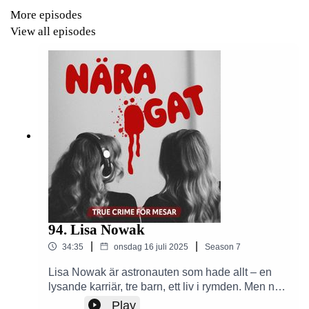
Apple Podcaster etc.
More episodes
View all episodes
Skapad av Alexandra Kentsdottir och Amelia Ingman.
94. Lisa Nowak
|
|
34:35
onsdag 16 juli 2025
Season
7
Lisa Nowak är astronauten som hade allt – en
lysande karriär, tre barn, ett liv i rymden. Men när
ett hemligt förhållande tar slut förlorar hon
Play