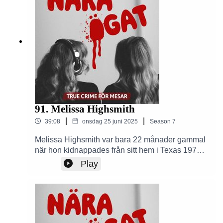
hittar Nära Ögat - en true crime podd för mesar
på de vanligaste plattormarna för poddar ex
Spotify, Podplay, Apple Podcaster etc.Skapad av
Alexandra Kentsdottir och Amelia Ingman.
91. Melissa Highsmith
|
|
39:08
onsdag 25 juni 2025
Season
7
Melissa Highsmith var bara 22 månader gammal
när hon kidnappades från sitt hem i Texas 1971.
Hennes försvinnande blev ett av USA:s mest
Play
långdragna kidnappningsfall – tills något oväntat
hände över 50 år senare. I det här avsnittet av
Nära Ögat får du höra den otroliga historien om
förlust, hopp och den mirakulösa återföreningen
som ingen trodde var möjlig.Se bilder från