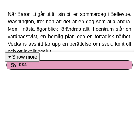
När Baron Li går ut till sin bil en sommardag i Bellevue,
Washington, tror han att det är en dag som alla andra.
Men i nästa ögonblick förändras allt. I centrum står en
vårdnadstvist, en hemlig plan och en förrädisk närhet.
Veckans avsnitt tar upp en berättelse om svek, kontroll
och ett iskallt beslut.
Show more
RSS
Se bilder från dagens fall på våra sociala medier:
Nära Ögat Podd Instagram
Nära Ögat Podd Facebook
Du hittar Nära Ögat - en true crime podd för mesar på de
vanligaste plattormarna för poddar ex Spotify, Podplay,