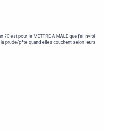
nan ?C'est pour le METTRE A MALE que j'ai invité
la prude/p*te quand elles couchent selon leurs
 propre rythme ? Peut-on coucher le 1er soir sans
 toutes les bonnes librairies et à la Fnac ici (lien