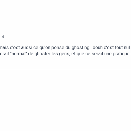
ie sincèrement pour votre écoute et votre soutien, ça a été un p
vous : si notre cœur bat, c’est pour nous applaudir tout au long de
.
4
mais c'est aussi ce qu'on pense du ghosting : bouh c'est tout nul.
rait "normal" de ghoster les gens, et que ce serait une pratiqu
ous lorsque nous nous faisons ghoster ? Quels moyens avons-no