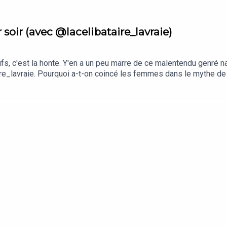
 soir (avec @lacelibataire_lavraie)
ufs, c'est la honte. Y'en a un peu marre de ce malentendu genré 
re_lavraie. Pourquoi a-t-on coincé les femmes dans le mythe de 
 obligés de précipiter les choses, quitte à ne pas écouter leur
Le livre de Charlotte, "Célibataire, mode d'emploi", est dispo dans