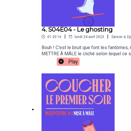
moment de se dire au revoir. Je vous remerc
vous. Alors, pour la dernière fois, rappelez-
applaudis avec le cœur. 💙👏
4. S04E04 - Le ghosting
|
|
01:20:16
lundi 24 avril 2023
Saison
4
,
Ep
Bouh ! C'est le bruit que font les fantômes, 
METTRE À MÂLE le cliché selon lequel ce se
ghosté, et pourquoi ? Comment le vivons-n
Play
moins en souffrir ? Bonne écoute !