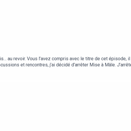
 au revoir. Vous l’avez compris avec le titre de cet épisode, il 
cussions et rencontres, j’ai décidé d’arrêter Mise à Mâle. J’arrê
hérapie. J’aimerais pouvoir tout continuer à mener de front, mais
on mon activité de thérapeute. C'est ce qui me procure le plus de 
 de mon travail sur la vie des gens que j’accompagne. C’est un pe
 toujours vu comme un outil thérapeutique. Pour vous, pour les in
en. Aujourd’hui je me sens un peu plus apaisé dans ma masculinité
 clair sur quel type d’homme je veux être, en dehors des héritages
es qui nous rend misérables. L’hypnose offre cette possibilité i
ément. Si vous avez envie d’en savoir plus sur l'hypnothérapie t
inca.fr !On peut aussi rester connectés via Instagram qui est le se
te, plus en lien avec la thérapie parce que c’est là que j’ai envie 