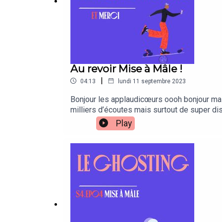
Au revoir Mise à Mâle !
|
04:13
lundi 11 septembre 2023
Bonjour les applaudicœurs oooh bonjour mais…
milliers d’écoutes mais surtout de super dis
sur mon activité principale qui est l’hypnot
Play
Et là, le plus important dans ma vie, c'est m
surtout là où je vois véritablement l’impact
Même si on fait des blagues et tout, je l’ai
dont j’ai abordé ces sujets vous a fait du bi
vigilant, mais au moins j’arrive à être plus
mythe de la virilité, et c’est un des masqu
appris, même inconsciemment et très profond
travailler avec moi, rendez-vous sur floriand
j’annoncerai les autres projets que j’ai en tê