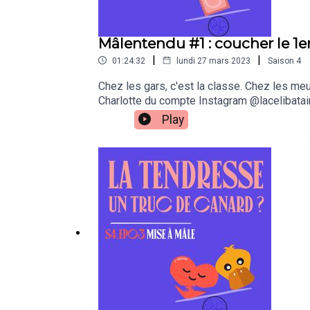
Mâlentendu #1 : coucher le 1er
|
|
01:24:32
lundi 27 mars 2023
Saison
4
Chez les gars, c'est la classe. Chez les me
Charlotte du compte Instagram @lacelibatai
envies ? Pourquoi les hommes se sentent-ils
Play
se juger les un·es les autres ? Bon épisode !
non sponsorisé).