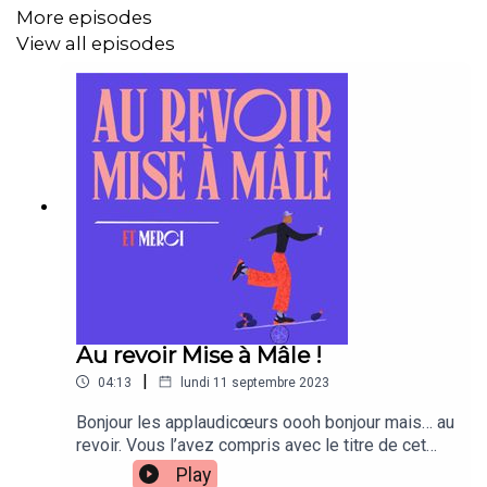
More episodes
View all episodes
Au revoir Mise à Mâle !
|
04:13
lundi 11 septembre 2023
Bonjour les applaudicœurs oooh bonjour mais… au
revoir. Vous l’avez compris avec le titre de cet
épisode, il s’agit là d’un adieu. Après 4 ans et
Play