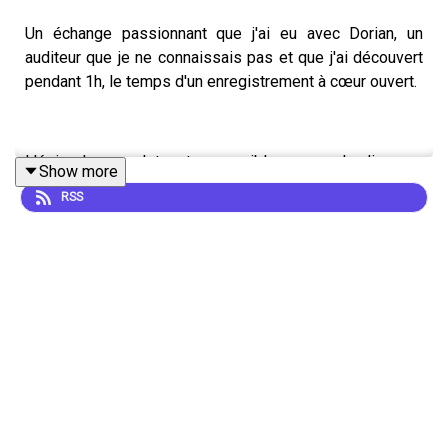
Un échange passionnant que j'ai eu avec Dorian, un
auditeur que je ne connaissais pas et que j'ai découvert
pendant 1h, le temps d'un enregistrement à cœur ouvert.
L'épisode complet est accessible aux applaudicoeurs
Show more
en or qui ont rejoint la communauté Patreon ! Par iciiiii :
RSS
https://www.patreon.com/flodinca