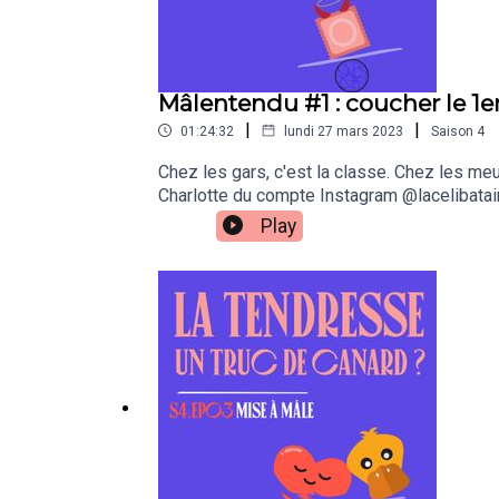
vous. Alors, pour la dernière fois, rappelez-
applaudis avec le cœur. 💙👏
Mâlentendu #1 : coucher le 1er
|
|
01:24:32
lundi 27 mars 2023
Saison
4
Chez les gars, c'est la classe. Chez les me
Charlotte du compte Instagram @lacelibatai
envies ? Pourquoi les hommes se sentent-ils
Play
se juger les un·es les autres ? Bon épisode !
non sponsorisé).