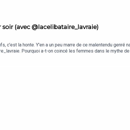
vous : si notre cœur bat, c’est pour nous applaudir tout au long de
 soir (avec @lacelibataire_lavraie)
ufs, c'est la honte. Y'en a un peu marre de ce malentendu genré 
re_lavraie. Pourquoi a-t-on coincé les femmes dans le mythe de 
 obligés de précipiter les choses, quitte à ne pas écouter leur
Le livre de Charlotte, "Célibataire, mode d'emploi", est dispo dans