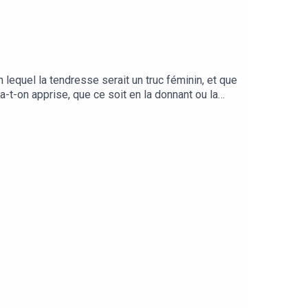
lequel la tendresse serait un truc féminin, et que
t-on apprise, que ce soit en la donnant ou la
âle est une émission 100% indépendante que je
repartie, vous aurez accès à des moments coupés,
 Instagram (@flo.dinca) et en newsletter.