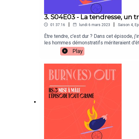
3. S04E03 - La tendresse, un t
|
|
01:37:16
lundi 6 mars 2023
Saison
4
,
Ep
Être tendre, c'est dur ? Dans cet épisode, j
les hommes démonstratifs mériteraient d'êt
recevant ? De quelle manière avons-nous s
Play
produis seul. Si vous voulez m'aider pour q
des bêtisiers, la possibilité de participer 