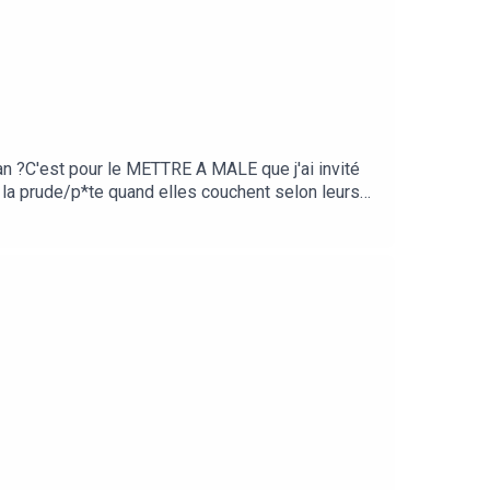
 notre vie. Je vous souhaite le meilleur, et je vous
nan ?C'est pour le METTRE A MALE que j'ai invité
la prude/p*te quand elles couchent selon leurs
 propre rythme ? Peut-on coucher le 1er soir sans
 toutes les bonnes librairies et à la Fnac ici (lien