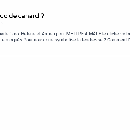
ruc de canard ?
.
3
'invite Caro, Hélène et Armen pour METTRE À MÂLE le cliché selon 
re moqués.Pour nous, que symbolise la tendresse ? Comment l'a-
ouffert de son absence ? Bon épisode !S O U T E N I RMise à M
u'elle continue, vous pouvez faire un don sur Patreon ! En cont
à l'émission et d'autres surprises.Retrouvez Mise à Mâle aussi sur