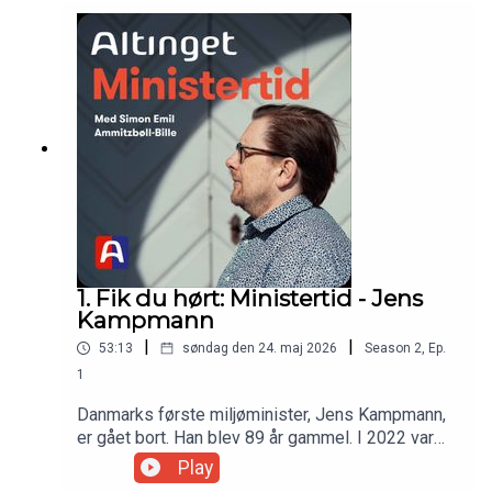
reaktioner, hun blev mødt med i 2024 efter sin
24syv, men fra sommeren 2024 bliver den
kronik i Jyllands-Posten.Gæst: Marie Bjerre (V),
udgivet af Altinget.Denne udgave af Ministertid
tidligere europaminister, tidligere
blev optaget i 2023.
digitaliseringsminister og tidligere minister for
ligestillingVært: Simon Emil Ammitzbøll-Bille,
tidligere økonomi- og indenrigsminister
1. Fik du hørt: Ministertid - Jens
Kampmann
|
|
53:13
søndag den 24. maj 2026
Season
2
,
Ep.
1
Danmarks første miljøminister, Jens Kampmann,
er gået bort. Han blev 89 år gammel. I 2022 var
han gæst i Ministertid, hvor han blandt andet
Play
fortæller om hvordan han så på rollen som