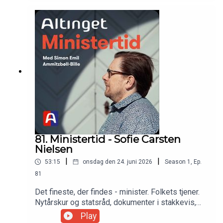
ministerierne, og om at være nederst i
ministerhierarkiet: "Jeg synes bare, at det var
spændende at være med."
81. Ministertid - Sofie Carsten
Nielsen
|
|
53:15
onsdag den 24. juni 2026
Season
1
,
Ep.
81
Det fineste, der findes - minister. Folkets tjener.
Nytårskur og statsråd, dokumenter i stakkevis,
samråd, samråd, samråd. Kritik, paragraf 20,
Play