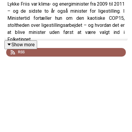
Lykke Friis var klima- og energiminister fra 2009 til 2011
– og de sidste to år også minister for ligestilling. I
Ministertid fortæller hun om den kaotiske COP15,
stoltheden over ligestillingsarbejdet – og hvordan det er
at blive minister uden først at være valgt ind i
Folketinget.
Show more
RSS
Gæst:
Lykke Friis, tidligere klima- og energiminister og
nuværende direktør for Tænketanken Europa
Vært:
Simon Emil Ammitzbøll-Bille