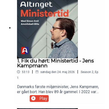
kronik i Jyllands-Posten.Gæst: Marie Bjerre (V),
udgivet af Altinget.Denne udgave af Ministertid
tidligere europaminister, tidligere
blev optaget i 2023.
digitaliseringsminister og tidligere minister for
ligestillingVært: Simon Emil Ammitzbøll-Bille,
tidligere økonomi- og indenrigsminister
1. Fik du hørt: Ministertid - Jens
Kampmann
|
|
53:13
søndag den 24. maj 2026
Season
2
,
Ep.
1
Danmarks første miljøminister, Jens Kampmann,
er gået bort. Han blev 89 år gammel. I 2022 var
han gæst i Ministertid, hvor han blandt andet
Play
fortæller om hvordan han så på rollen som
minister, om at skabe grundlaget for den