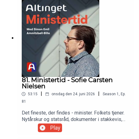
ministerhierarkiet: "Jeg synes bare, at det var
spændende at være med."
81. Ministertid - Sofie Carsten
Nielsen
|
|
53:15
onsdag den 24. juni 2026
Season
1
,
Ep.
81
Det fineste, der findes - minister. Folkets tjener.
Nytårskur og statsråd, dokumenter i stakkevis,
samråd, samråd, samråd. Kritik, paragraf 20,
Play
stormløb, pressens hundekobbel. Nytter det
noget? Udretter jeg noget? I Danmark findes der