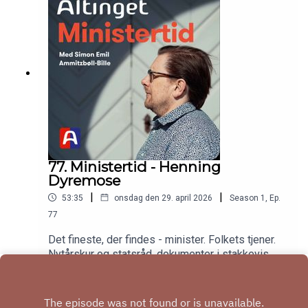
justitsminster, erhvervsminister og
finansministerVært: Simon Emil Ammitzbøll-Bille,
tidligere økonomi- og indenrigsministerProducer:
Kristian Vestergaard, redaktionsassistent
77. Ministertid - Henning
Dyremose
|
|
53:35
onsdag den 29. april 2026
Season
1
,
Ep.
77
Det fineste, der findes - minister. Folkets tjener.
Nytårskur og statsråd, dokumenter i stakkevis,
samråd, samråd, samråd. Kritik, paragraf 20,
Play
stormløb, pressens hundekobbel. Nytter det
noget? Udretter jeg noget? I Danmark findes der