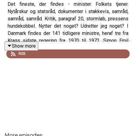
Det fineste, der findes - minister. Folkets tjener.
Nytårskur og statsråd, dokumenter i stakkevis, samråd,
samråd, samråd. Kritik, paragraf 20, stormløb, pressens
hundekobbel. Nytter det noget? Udretter jeg noget? I
Danmark findes der 141 tidligere ministre, heraf tre fra
Krags sidste regering fra 1970 til 1972. Simon Emil
Show more
Ammitzbøll-Bille, økonomi- og indenrigsminister 2016-
RSS
2019, inviterer i samtaleprogrammet “Ministertid”
tidligere kolleger til en åbenhjertig samtale: Hvad
udrettede du? Var du bange for ikke at være god nok?
Var det prisen værd? Talte du altid sandt til Folketinget?
var det bedre i gamle dage? Hvad husker du? Hvad vil du
gerne glemme? Og hvad med pressen? Velkommen til et
enestående stykke Danmarkshistorie.
Vært:
Simon Emil Ammitzbøll-Bille, tidligere økonomi- og
indenrigsminister
More episodes