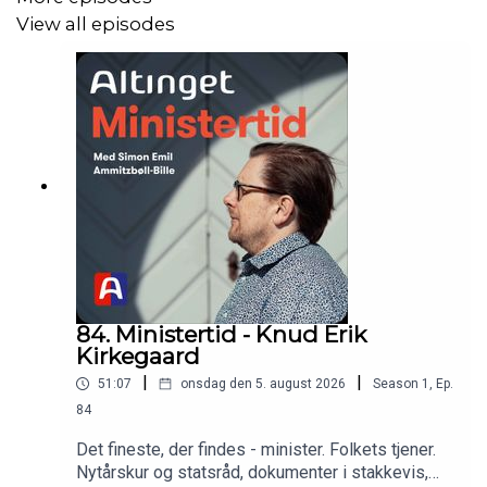
View all episodes
Gæst:
Jytte Andersen, tidligere ligestillings- og
arbejdsminister samt tidligere by- og boligminister
I podcasten ’Ministertid’ inviterer tidligere økonomi- og
indenrigsminister Simon Emil Ammitzbøll-Bille tidligere
ministre i studiet for at dele deres oplevelser fra
ministerstolen.
Ministertid udkom oprindeligt hos 24syv, men fra
sommeren 2024 bliver den udgivet af Altinget.
84. Ministertid - Knud Erik
Kirkegaard
Denne udgave af Ministertid blev optaget i 2022.
|
|
51:07
onsdag den 5. august 2026
Season
1
,
Ep.
84
Det fineste, der findes - minister. Folkets tjener.
Nytårskur og statsråd, dokumenter i stakkevis,