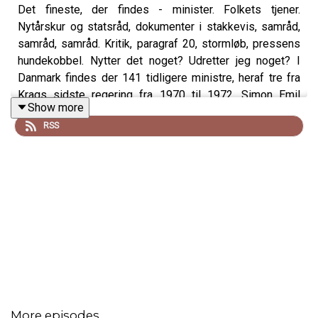
Det fineste, der findes - minister. Folkets tjener.
Nytårskur og statsråd, dokumenter i stakkevis, samråd,
samråd, samråd. Kritik, paragraf 20, stormløb, pressens
hundekobbel. Nytter det noget? Udretter jeg noget? I
Danmark findes der 141 tidligere ministre, heraf tre fra
Krags sidste regering fra 1970 til 1972. Simon Emil
Show more
Ammitzbøll-Bille, økonomi- og indenrigsminister 2016-
RSS
2019, inviterer i samtaleprogrammet “Ministertid”
tidligere kolleger til en åbenhjertig samtale: Hvad
udrettede du? Var du bange for ikke at være god nok?
Var det prisen værd? Talte du altid sandt til Folketinget?
var det bedre i gamle dage? Hvad husker du? Hvad vil du
gerne glemme? Og hvad med pressen? Velkommen til et
enestående stykke Danmarkshistorie.
Vært:
Simon Emil Ammitzbøll-Bille, tidligere økonomi- og
indenrigsminister
More episodes