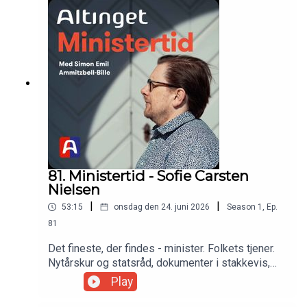
ministerhierarkiet: "Jeg synes bare, at det var
spændende at være med."
81. Ministertid - Sofie Carsten
Nielsen
|
|
53:15
onsdag den 24. juni 2026
Season
1
,
Ep.
81
Det fineste, der findes - minister. Folkets tjener.
Nytårskur og statsråd, dokumenter i stakkevis,
samråd, samråd, samråd. Kritik, paragraf 20,
Play
stormløb, pressens hundekobbel. Nytter det
noget? Udretter jeg noget? I Danmark findes der