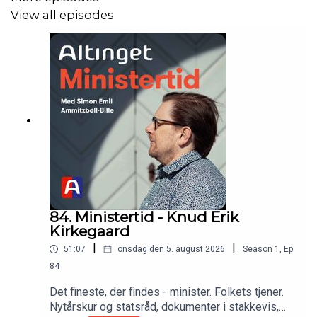
View all episodes
Gæst:
Henning Dyremose, tidligere arbejds- og
finansminister
I podcasten ’Ministertid’ inviterer tidligere økonomi- og
indenrigsminister Simon Emil Ammitzbøll-Bille tidligere
ministre i studiet for at dele deres oplevelser fra
ministerstolen.
Ministertid udkom oprindeligt hos 24syv, men fra
sommeren 2024 bliver den udgivet af Altinget.
84. Ministertid - Knud Erik
Kirkegaard
Denne udgave af Ministertid blev optaget i 2022.
|
|
51:07
onsdag den 5. august 2026
Season
1
,
Ep.
84
Det fineste, der findes - minister. Folkets tjener.
Nytårskur og statsråd, dokumenter i stakkevis,