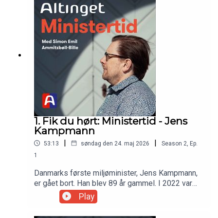
kronik i Jyllands-Posten.Gæst: Marie Bjerre (V),
udgivet af Altinget.Denne udgave af Ministertid
tidligere europaminister, tidligere
blev optaget i 2023.
digitaliseringsminister og tidligere minister for
ligestillingVært: Simon Emil Ammitzbøll-Bille,
tidligere økonomi- og indenrigsminister
1. Fik du hørt: Ministertid - Jens
Kampmann
|
|
53:13
søndag den 24. maj 2026
Season
2
,
Ep.
1
Danmarks første miljøminister, Jens Kampmann,
er gået bort. Han blev 89 år gammel. I 2022 var
han gæst i Ministertid, hvor han blandt andet
Play
fortæller om hvordan han så på rollen som
minister, om at skabe grundlaget for den