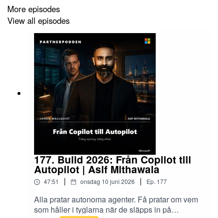
Lyssnaren får konkreta exempel, framtidsspaningar,
More episodes
risker, guardrails och råd för hur företag bör tänka inför
View all episodes
2026: börja med styrning, bygg kunskap och se AI som
en ny teammedlem, inte ett teknikprojekt.
Kapitel:
02:00 Varför förändringsledning är kritiskt för AI‑adoption
06:40 Vad avgör om AI‑piloter faktiskt fastnar i
organisationen
09:00 Förbi chatboten – integrerad AI i arbetsflöden
177. Build 2026: Från Copilot till
Autopilot | Asif Mithawala
14:20 Autonom drift: vad det är och hur det fungerar i
|
|
praktiken
47:51
onsdag 10 juni 2026
Ep.
177
Alla pratar autonoma agenter. Få pratar om vem
20:00 Agentisk SDLC – AI genom hela
som håller i tyglarna när de släpps in på
utvecklingslivscykeln