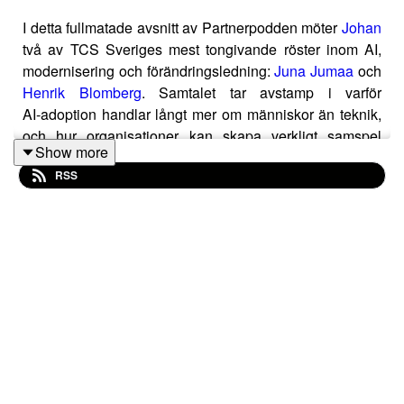
I detta fullmatade avsnitt av Partnerpodden möter
Johan
två av TCS Sveriges mest tongivande röster inom AI,
modernisering och förändringsledning:
Juna Jumaa
och
Henrik Blomberg
. Samtalet tar avstamp i varför
AI‑adoption handlar långt mer om människor än teknik,
och hur organisationer kan skapa verkligt samspel
Show more
mellan människa och maskin.
RSS
Vi går på djupet i allt från agentisk mjukvaruutveckling,
autonom drift och säkerhet, till hur TCS själva
transformerat sin 600 000‑personers organisation
genom kompetens, styrning och världens största
AI‑hackathon. Juna förklarar varför förändringsledning är
avgörande i AI‑resor, och Henrik tar oss vidare in i hur AI
flyttar in i hela utvecklingslivscykeln – från idé till
produktion.