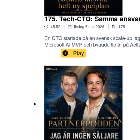
175. Tech-CTO: Samma ansvar -
|
|
45:52
tisdag 5 maj 2026
Ep.
175
En CTO startade på en svensk scale-up lagom
Microsoft AI MVP och byggde tio år på Activ
procent av all kod skrivs av AI-agenter und
Play
människa leverera dag ett.Du får höra varfö
på 14 minuter och 32 sekunder, på en sprida
vid ungefär 75 till 80 procent, och vad de
är Budi och hur funkar plattformen04:15 Fr
14 minuter24:41 Så skriver fyra utvecklare
Microsoft for Startups i praktiken45:48 Bu