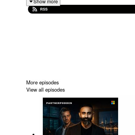
Show more
pilotkyrkogårdar trots löften om hög ROI. Samt
RSS
kodskrivare till orkestratör.
Kapitel:
00:00 Introduktion och mötet med Mikael Sjödin
01:49 Vad gör en Solution Engineering Manager?
03:30 Seeing is believing – varför hands‑on vinne
More episodes
06:01 När IT och affär smälter samman med AI
View all episodes
08:25 Tempot som största utmaning i AI‑eran
13:09 Från POC till produktion: vad som verkligen
17:33 Pilotkyrkogårdar, ROI och varför båda kan 
21:26 Hur mäter man värde i AI‑initiativ?