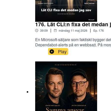
176. Lät CLI:n fixa det medan 
|
|
39:09
måndag 11 maj 2026
Ep.
176
En Microsoft-säljare som faktiskt bygger de
Dependabot-alerts på en webbsajt. På morg
sig: utvecklare sedan 90-talet, säljare på Mi
Play
varför AI-skiftet kommer uppifrån i bolagen,
värde av utveckling, en fråga de aldrig stä
minuter. Hans avslutning är enkel: ta en ti
Cloud kom underifrån, AI kommer uppifrån06
coding sänker tröskeln, agenter höjer taket1
kortare tid i ett brownfield-projekt34:26 
(LinkedIn)Copilot CLI for Beginners: Lea