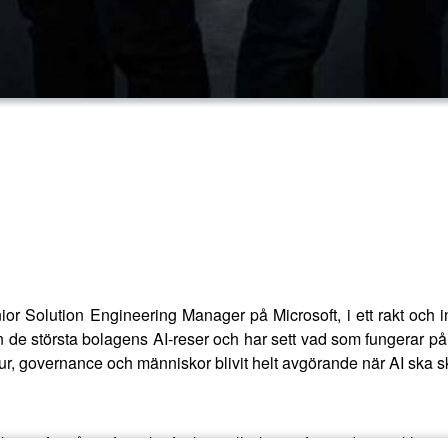
ior Solution Engineering Manager på Microsoft, i ett rakt och in
ån de största bolagens AI-reser och har sett vad som fungerar på 
tur, governance och människor blivit helt avgörande när AI ska s
duktion, förstå varför icke‑funktionella krav ofta är den verkli