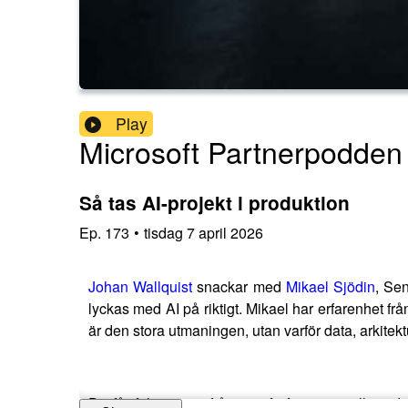
Play
Microsoft Partnerpodden
Så tas AI-projekt i produktion
Ep.
173
•
tisdag 7 april 2026
Johan Wallquist
snackar med
Mikael Sjödin
, Sen
lyckas med AI på riktigt. Mikael har erfarenhet fr
är den stora utmaningen, utan varför data, arkitek
Du får följa resan från proof of concept till pro