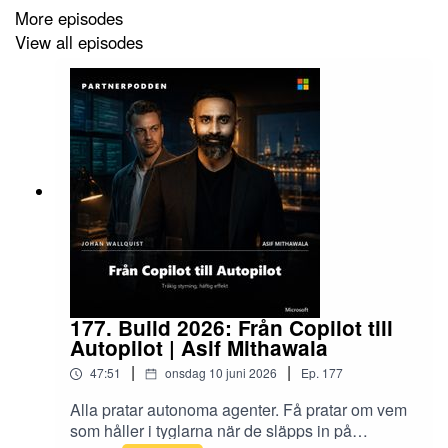
More episodes
View all episodes
Kapitel:
00:00 Varför konsulter hatar “sälj”
02:25 Försäljning vs rådgivning – var går gränsen?
04:50 Från expertångest till affärsstolthet
07:00 Därför saknar konsulter affärsverktyg
10:15 Vad kunder faktiskt väljer leverantör på
12:30 Varför engångskurser inte funkar
177. Build 2026: Från Copilot till
Autopilot | Asif Mithawala
14:40 Trust equation – bryt ner förtroende i beteenden
|
|
47:51
onsdag 10 juni 2026
Ep.
177
19:40 Små beteenden som ger stora affärer
Alla pratar autonoma agenter. Få pratar om vem
25:15 Att våga utmana kunden på rätt sätt
som håller i tyglarna när de släpps in på