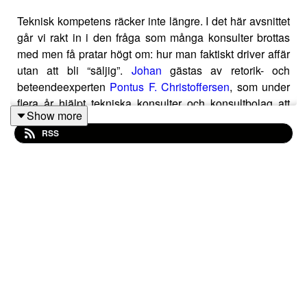
Teknisk kompetens räcker inte längre. I det här avsnittet
går vi rakt in i den fråga som många konsulter brottas
med men få pratar högt om: hur man faktiskt driver affär
utan att bli “säljig”.
Johan
gästas av retorik- och
beteendeexperten
Pontus F. Christoffersen
, som under
flera år hjälpt tekniska konsulter och konsultbolag att
Show more
bygga affärer genom förtroende, inte push. Samtalet rör
RSS
sig från varför ordet försäljning väcker motstånd, till
varför kunder i dag väljer leverantörer på helt andra
grunder än teknik och pris. Pontus delar konkreta
exempel på hur små beteendeförändringar i leveransen
– som att ställa bättre frågor, våga utmana och minska
självfokus – kan leda till fler projekt, längre relationer
och bättre leveranser. Vi pratar om trust equation, varför
chefernas roll är avgörande, hur AI kan användas utan
att ta bort närhet, och varför de bästa affärerna ofta
börjar med att våga säga nej. Ett avsnitt för dig som vill
bli vald för hur du tänker – inte bara för vad du kan.