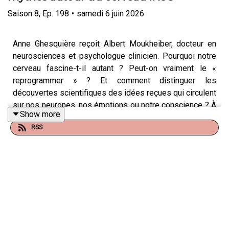
Saison
8
,
Ep.
198
•
samedi 6 juin 2026
Anne Ghesquière reçoit Albert Moukheiber, docteur en
neurosciences et psychologue clinicien. Pourquoi notre
cerveau fascine-t-il autant ? Peut-on vraiment le «
reprogrammer » ? Et comment distinguer les
découvertes scientifiques des idées reçues qui circulent
sur nos neurones, nos émotions ou notre conscience ? À
Show more
travers son regard de chercheur et de clinicien, Albert
RSS
Moukheiber nous invite à déconstruire les grands
mythes autour du cerveau : cerveau droit/cerveau
gauche, cerveau reptilien, neuroplasticité miracle ou
encore opposition entre raison et émotions. Il nous aide
à mieux comprendre les limites du réductionnisme et à
réhabiliter l’incertitude, au cœur de toute démarche
scientifique. Son livre
Neuromania, Le vrai du faux sur
votre cerveau
est paru aux éditions Allary. [SÉLECTION
WEEK-END – MÉTAMORPHOSE]