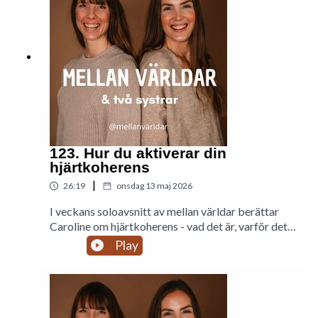
123. Hur du aktiverar din
hjärtkoherens
|
26:19
onsdag 13 maj 2026
I veckans soloavsnitt av mellan världar berättar
Caroline om hjärtkoherens - vad det är, varför det
är viktigt och vilka fördelar hjärtkoherens har. Hon
Play
berör även hjärtats intelligens och exempel på
situationer där hjärtkoherens kan hjälpa och
förslag på en minipraktik.Hör systrarna Madelene
och Caroline Lennartsson när de utforskar sina
egna livsresor i intima samtal. Vill du inspireras av