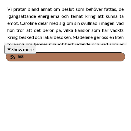
Vi pratar bland annat om beslut som behöver fattas, de
igångsättande energierna och temat kring att kunna ta
emot. Caroline delar med sig om sin svullnad i magen, vad
hon tror att det beror på, vilka känslor som har väckts
kring besked och läkarbesöken. Madelene ger oss en liten
föraning om hennes nya jobberbjudande och vad som är
Show more
på gång framöver.
RSS
Kort sammanfattning:
• Carolines cliffhanger inför kommande beslut.
• Vi närmar oss solförmörkelse och nymåne.
• Vad betyder den ayuruvediska medicinen "Asoka"?
• Carolines jobbiga men läkande besök hos vården.