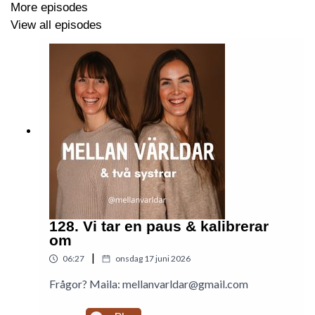
More episodes
View all episodes
Följ oss på instagram:
@mellanvarldar
för att få
regelbundna uppdateringar, inspiration och information.
Mail: mellanvarldar@gmail.com
Madelene:
@wholeblissco
- Hälsoinspiratör,
Receptkreatör, Kokboksförfattare, Föreläsare & Fotograf
www.wholeblissco.se
128. Vi tar en paus & kalibrerar
om
Caroline:
@caroline.lennartsson
- Hälsocoach, Yogalärare
|
06:27
onsdag 17 juni 2026
& Healer
Frågor? Maila: mellanvarldar@gmail.com
www.carolinelennartsson.se