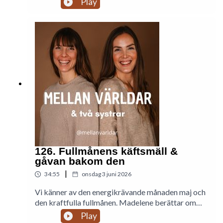
Play
Mail: mellanvarldar@gmail.com
Madelene:
@wholeblissco
- Hälsoinspiratör,
Receptkreatör, Kokboksförfattare, Föreläsare & Fotograf
www.wholeblissco.se
Caroline:
@caroline.lennartsson
- Hälsocoach, Yogalärare
& Healer
126. Fullmånens käftsmäll &
gåvan bakom den
www.carolinelennartsson.se
|
34:55
onsdag 3 juni 2026
Vi känner av den energikrävande månaden maj och
den kraftfulla fullmånen. Madelene berättar om
känslorna kring att alltid känna sig projicerad på
Play