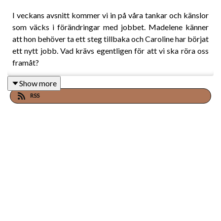
I veckans avsnitt kommer vi in på våra tankar och känslor
som väcks i förändringar med jobbet. Madelene känner
att hon behöver ta ett steg tillbaka och Caroline har börjat
ett nytt jobb. Vad krävs egentligen för att vi ska röra oss
framåt?
Show more
RSS
Kort sammanfattning:
• Förändring som behöver ske.
• Madelenes nya bok på gång.
• 6/6 portalens balanserande energier.
• Planeterna som skiftar 9/6.
• Vikten av att sätta konkreta steg och mål för sig själv.
• Caroline har fått ett nytt jobb.