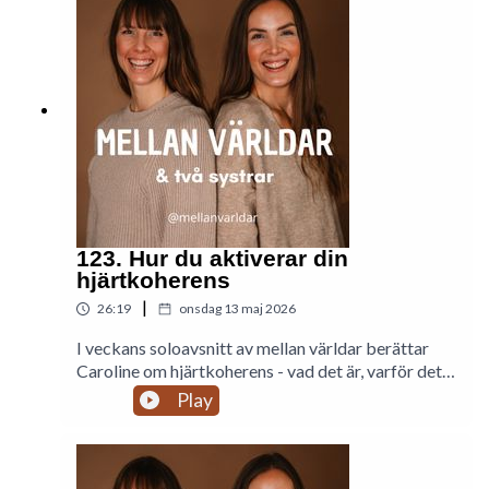
123. Hur du aktiverar din
hjärtkoherens
|
26:19
onsdag 13 maj 2026
I veckans soloavsnitt av mellan världar berättar
Caroline om hjärtkoherens - vad det är, varför det
är viktigt och vilka fördelar hjärtkoherens har. Hon
Play
berör även hjärtats intelligens och exempel på
situationer där hjärtkoherens kan hjälpa och
förslag på en minipraktik.Hör systrarna Madelene
och Caroline Lennartsson när de utforskar sina