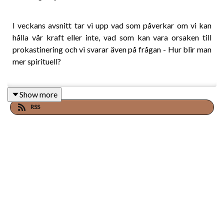
I veckans avsnitt tar vi upp vad som påverkar om vi kan
hålla vår kraft eller inte, vad som kan vara orsaken till
prokastinering och vi svarar även på frågan - Hur blir man
mer spirituell?
Show more
Kort sammanfattning:
RSS
• Energier av Nymånen i Lejonet.
• Vad är det som gör att vi inte står i kraft?
• Att mista kraft som energisensitiv.
• Vikten av att gå tillbaka till sig själv.
• Känslan av tillbakahållande från andra.
• Processen i att skapa en annons.