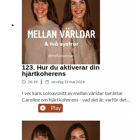
123. Hur du aktiverar din
hjärtkoherens
|
26:19
onsdag 13 maj 2026
I veckans soloavsnitt av mellan världar berättar
Caroline om hjärtkoherens - vad det är, varför det
är viktigt och vilka fördelar hjärtkoherens har. Hon
Play
berör även hjärtats intelligens och exempel på
situationer där hjärtkoherens kan hjälpa och
förslag på en minipraktik.Hör systrarna Madelene
och Caroline Lennartsson när de utforskar sina
egna livsresor i intima samtal. Vill du inspireras av