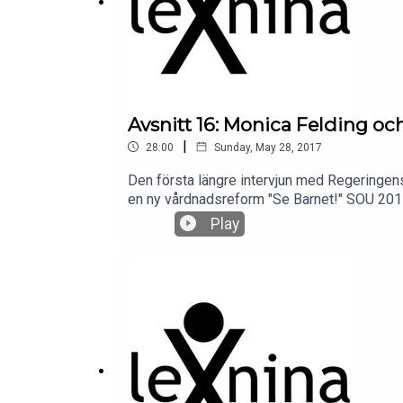
Avsnitt 16: Monica Felding oc
|
28:00
Sunday, May 28, 2017
Den första längre intervjun med Regeringe
en ny vårdnadsreform "Se Barnet!" SOU 2017
fungerat i praktiken och om syftet med refor
Play
orsakerna till ökningen av antalet vårdnadsm