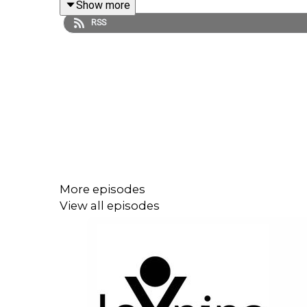
Show more
Tidigare pristagare från Fredrika Bremer-förbunde
RSS
More episodes
View all episodes