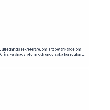
, utredningssekreterare, om sitt betänkande om
006 års vårdnadsreform och undersöka hur reglerna
uvuduppgift har varit att kartlägga och analysera