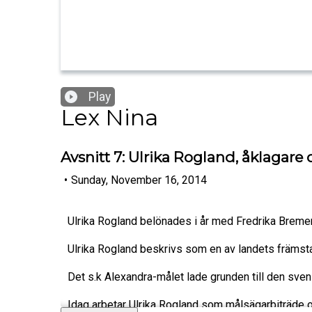
Play
Lex Nina
Avsnitt 7: Ulrika Rogland, åklagar
•
Sunday, November 16, 2014
Ulrika Rogland belönades i år med Fredrika Bremer
Ulrika Rogland beskrivs som en av landets främsta 
Det s.k Alexandra-målet lade grunden till den sv
Idag arbetar Ulrika Rogland som målsägarbiträde och