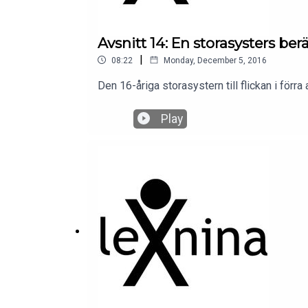
Avsnitt 14: En storasysters ber
|
08:22
Monday, December 5, 2016
Den 16-åriga storasystern till flickan i förr
Play