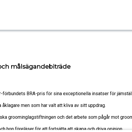
e och målsägandebiträde
-förbundets BRA-pris för sina exceptionella insatser för jämstäl
åklagare men som har valt att kliva av sitt uppdrag.
enska groominglagstiftningen och det arbete som pågår mot groom
 hon föreläser för att fortsätta att skapa och driva opinion.