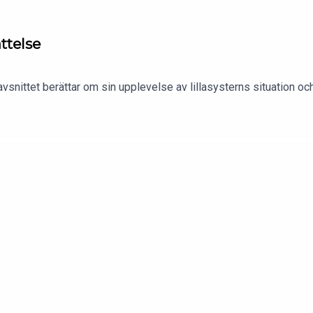
ättelse
a avsnittet berättar om sin upplevelse av lillasysterns situation o