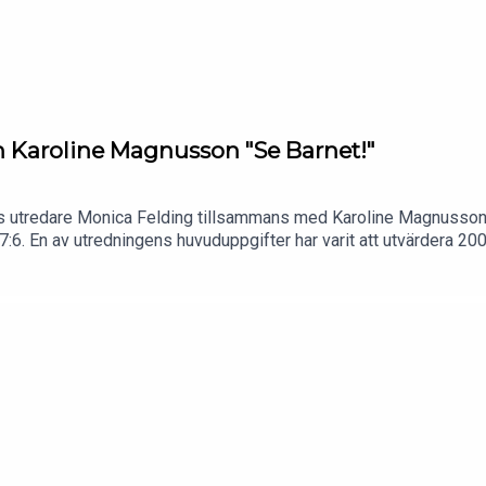
h Karoline Magnusson "Se Barnet!"
ns utredare Monica Felding tillsammans med Karoline Magnusson
:6. En av utredningens huvuduppgifter har varit att utvärdera 2
men – att stärka barnrättsperspektivet – har uppnåtts. En annan h
ål.