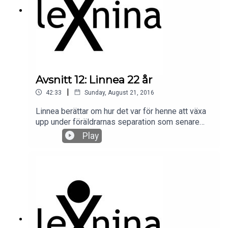
Avsnitt 12: Linnea 22 år
|
42:33
Sunday, August 21, 2016
Linnea berättar om hur det var för henne att växa
upp under föräldrarnas separation som senare
ledde till en vårdnadstvist. Linnea var 8 år och nu
Play
14 år senare delar hon med sig av sina
erfarenheter och på vilket sätt det har format
henne.