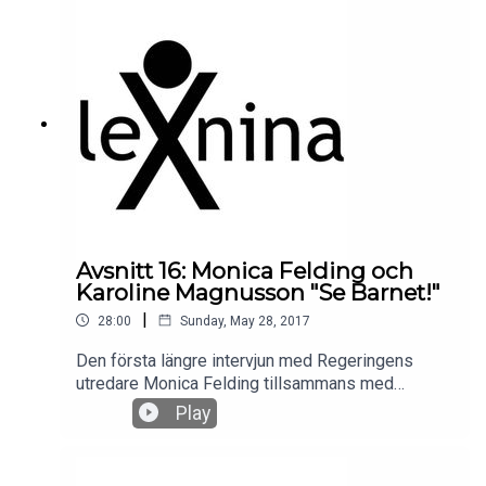
Avsnitt 16: Monica Felding och
Karoline Magnusson "Se Barnet!"
|
28:00
Sunday, May 28, 2017
Den första längre intervjun med Regeringens
utredare Monica Felding tillsammans med
Karoline Magnusson, utredningssekreterare, om
Play
sitt betänkande om en ny vårdnadsreform "Se
Barnet!" SOU 2017:6. En av utredningens
huvuduppgifter har varit att utvärdera 2006 års