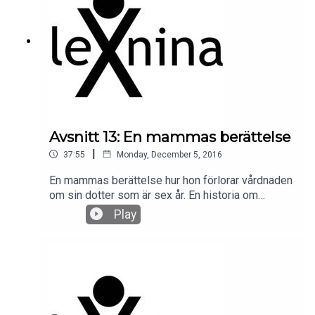
Avsnitt 13: En mammas berättelse
|
37:55
Monday, December 5, 2016
En mammas berättelse hur hon förlorar vårdnaden
om sin dotter som är sex år. En historia om
bemötande, maktlöshet och hur alla hennes barn
Play
drabbas.