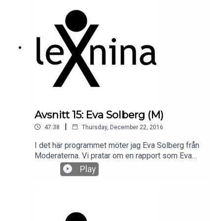
vårdnadsreform och undersöka hur reglerna
fungerat i praktiken och om syftet med reformen
– att stärka barnrättsperspektivet – har uppnåtts.
En annan huvuduppgift har varit att kartlägga och
analysera orsakerna till ökningen av antalet
vårdnadsmål.
Avsnitt 15: Eva Solberg (M)
|
47:38
Thursday, December 22, 2016
I det här programmet möter jag Eva Solberg från
Moderaterna. Vi pratar om en rapport som Eva
varit med och skrivit "dags för familjefrid". Vi
Play
pratar också om hur vårdnadstvister berör hela
familjer och hur det har kommit att bli ett
folkhälsoproblem.