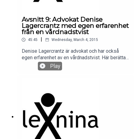
Avsnitt 9: Advokat Denise
Lagercrantz med egen erfarenhet
från en vårdnadstvist
|
45:45
Wednesday, March 4, 2015
Denise Lagercrantz är advokat och har också
egen erfarenhet av en vårdnadstvist. Här berättar
hon om sin roll som advokat, hur hon ser på
Play
vårdnadstvister dess processer och hur hon ser
på det före och efter sin egen tvist. Denise delar
även med sig av sin syn på rättsväsendet.