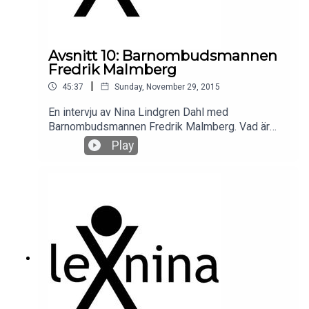
Avsnitt 10: Barnombudsmannen
Fredrik Malmberg
|
45:37
Sunday, November 29, 2015
En intervju av Nina Lindgren Dahl med
Barnombudsmannen Fredrik Malmberg. Vad är
den viktigaste frågan, när ska barnkonventionen
Play
bli lag och vad hindrar Sverige att skriva på det
tredje tilläggsprotokollet? Hur hanteras enskilda
fall när barn far illa?