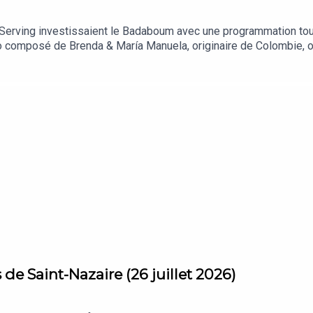
 Serving investissaient le Badaboum avec une programmation to
uo composé de Brenda & María Manuela, originaire de Colombie, on
nes de Tsugi Radio.
 de Saint-Nazaire (26 juillet 2026)