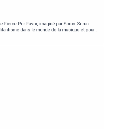
 Fierce Por Favor, imaginé par Sorun. Sorun,
militantisme dans le monde de la musique et pour
s://aider.solidarite-sida.org/solidays/~mon-don