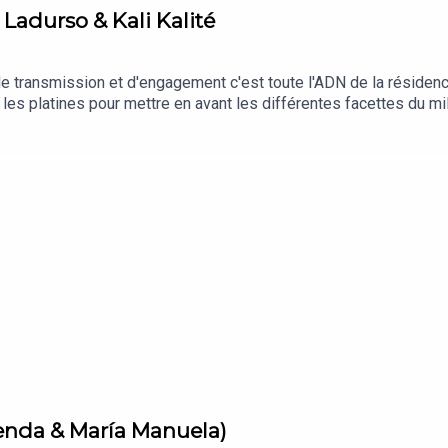
 Ladurso & Kali Kalité
 transmission et d'engagement c'est toute l'ADN de la résidence
e les platines pour mettre en avant les différentes facettes du 
 l'annulation de Solidays, fin juin. Si tu veux faire un don : http
renda & María Manuela)