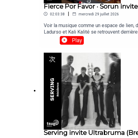
Fierce Por Favor · Sorun invite
|
02:03:38
mercredi 29 juillet 2026
Voir la musique comme un espace de lien, de
Ladurso et Kali Kalité se retrouvent derrièr
soutenir l'association Solidarité Sida suite à
Play
Serving invite Ultrabruma (B