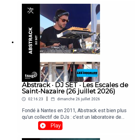
d’affiche, Ultrabruma, duo composé de Brenda &
María Manuela, originaire de Colombie, on fait
leurs toute première apparition à Paris et sont
passées faire un set derrière les platines de
Tsugi Radio.
Abstrack · DJ SET · Les Escales de
Saint-Nazaire (26 juillet 2026)
|
02:16:23
dimanche 26 juillet 2026
Fondé à Nantes en 2011, Abstrack est bien plus
qu’un collectif de DJs : c’est un laboratoire de
création qui explore la fête comme une œuvre
Play
d’art totale. Musique, scénographie et graphisme
y convergent pour transformer chaque événement