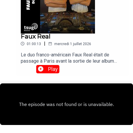
Faux Real
|
01:00:13
mercredi 1 juillet 2026
Le duo franco-américain Faux Real était de
passage à Paris avant la sortie de leur album
"Poison Time" le 4 septembre. On en a profité
Play
pour les inviter pour un DJ set exclusif avant de
les retrouver le 17 novembre en live au Bus
Palladium.