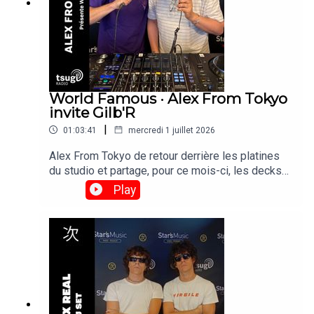
World Famous · Alex From Tokyo
invite Gilb'R
|
01:03:41
mercredi 1 juillet 2026
Alex From Tokyo de retour derrière les platines
du studio et partage, pour ce mois-ci, les decks
avec Gilb'r, DJ et fondateur du label Versatile.
Play