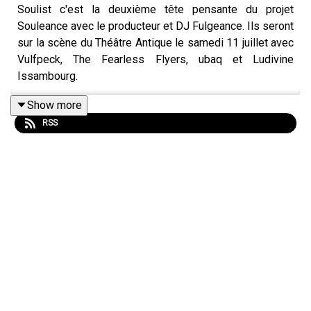
Soulist c'est la deuxième tête pensante du projet
Souleance avec le producteur et DJ Fulgeance. Ils seront
sur la scène du Théâtre Antique le samedi 11 juillet avec
Vulfpeck, The Fearless Flyers, ubaq et Ludivine
Issambourg.
Le but : réinventer le dancefloor avec du style, mais
Show more
surtout du funk, du jazz, de la soul et cet instinct du cool
RSS
qui font les nuits mémorables.
Kebab Discothèque
, leur
dernier album, plonge dans une Istanbul imaginaire,
influences turques mélangées avec du disco
psychédélique qui groove.