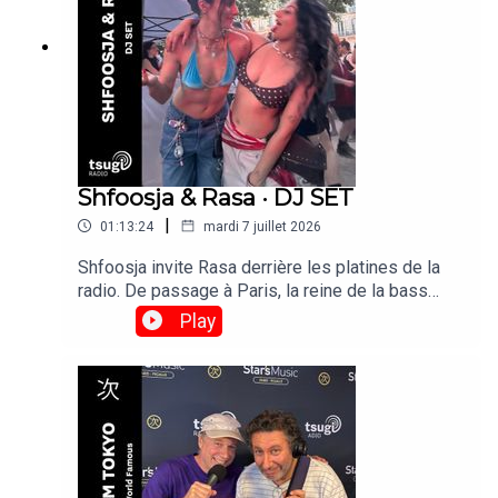
Shfoosja & Rasa · DJ SET
|
01:13:24
mardi 7 juillet 2026
Shfoosja invite Rasa derrière les platines de la
radio. De passage à Paris, la reine de la bass
music de Bangalore, s'impose comme l'une des
Play
DJ indiennes les plus en vue à l'international.