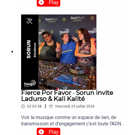
et de réinvention culturelle. »Retrouvez son set
Play
enregistré depuis le Club 360 des Escales de
Saint-Nazaire le vendredi 24 Juillet 2026. © Brice
Photo
Fierce Por Favor · Sorun invite
Ladurso & Kali Kalité
|
02:03:38
mercredi 29 juillet 2026
Voir la musique comme un espace de lien, de
transmission et d'engagement c'est toute l'ADN
de la résidence Fierce Por Favor, imaginé par
Play