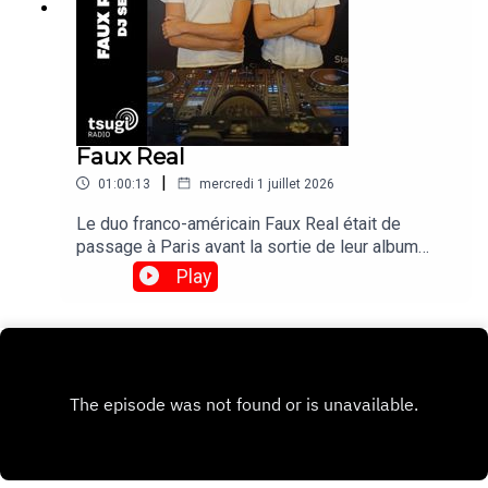
Faux Real
|
01:00:13
mercredi 1 juillet 2026
Le duo franco-américain Faux Real était de
passage à Paris avant la sortie de leur album
"Poison Time" le 4 septembre. On en a profité
Play
pour les inviter pour un DJ set exclusif avant de
les retrouver le 17 novembre en live au Bus
Palladium.