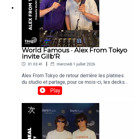
World Famous · Alex From Tokyo
invite Gilb'R
|
01:03:41
mercredi 1 juillet 2026
Alex From Tokyo de retour derrière les platines
du studio et partage, pour ce mois-ci, les decks
avec Gilb'r, DJ et fondateur du label Versatile.
Play