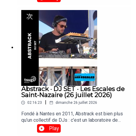
électroniques les plus innovantes. En tête
d’affiche, Ultrabruma, duo composé de Brenda &
María Manuela, originaire de Colombie, on fait
leurs toute première apparition à Paris et sont
passées faire un set derrière les platines de
Tsugi Radio.
Abstrack · DJ SET · Les Escales de
Saint-Nazaire (26 juillet 2026)
|
02:16:23
dimanche 26 juillet 2026
Fondé à Nantes en 2011, Abstrack est bien plus
qu’un collectif de DJs : c’est un laboratoire de
création qui explore la fête comme une œuvre
Play
d’art totale. Musique, scénographie et graphisme