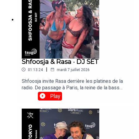
Shfoosja & Rasa · DJ SET
|
01:13:24
mardi 7 juillet 2026
Shfoosja invite Rasa derrière les platines de la
radio. De passage à Paris, la reine de la bass
music de Bangalore, s'impose comme l'une des
Play
DJ indiennes les plus en vue à l'international.