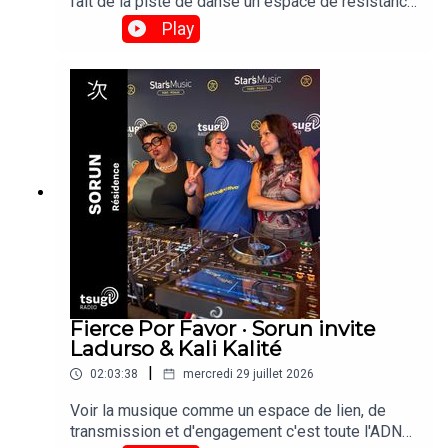
fait de la piste de danse un espace de résistance
et de réinvention culturelle. »Retrouvez son set
Play
enregistré depuis le Club 360 des Escales de
Saint-Nazaire le vendredi 24 Juillet 2026. © Brice
Photo
Fierce Por Favor · Sorun invite
Ladurso & Kali Kalité
|
02:03:38
mercredi 29 juillet 2026
Voir la musique comme un espace de lien, de
transmission et d'engagement c'est toute l'ADN