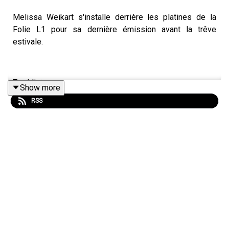
Melissa Weikart s'installe derrière les platines de la
Folie L1 pour sa dernière émission avant la trêve
estivale.
Tracklist :
Show more
RSS
Michelle Blades - I Missed the Dance
infinite bisous - Projection
Jerry Paper - Synthesized Mind
Ilous - Les Yeux Fermés
Jeffers Waldo - Le Bar Sous La Mer
Kelly Carpaye - Navigo