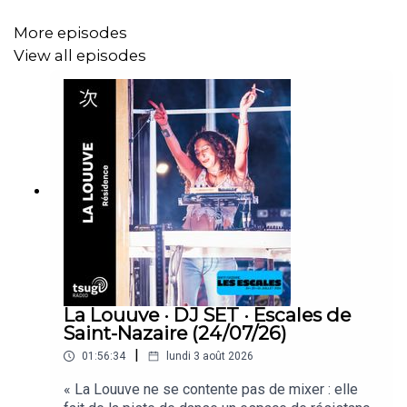
Ame Strong - Tout Est Bleu
More episodes
View all episodes
Afrodiziac - Toi + Moi
Fabe Bearel Bambi & Elikia - Muana Mameh
Dora Morelenbaum - Caco
Ryuichi Sakamoto - Rain
Robbing Millions - Reflet
Ryan Power - Sample Lives
Beatrice M. - Years
La Louuve · DJ SET · Escales de
Smerz - You got time and I got money
Saint-Nazaire (24/07/26)
|
01:56:34
lundi 3 août 2026
« La Louuve ne se contente pas de mixer : elle