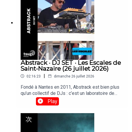
passées faire un set derrière les platines de
Tsugi Radio.
Abstrack · DJ SET · Les Escales de
Saint-Nazaire (26 juillet 2026)
|
02:16:23
dimanche 26 juillet 2026
Fondé à Nantes en 2011, Abstrack est bien plus
qu’un collectif de DJs : c’est un laboratoire de
création qui explore la fête comme une œuvre
Play
d’art totale. Musique, scénographie et graphisme
y convergent pour transformer chaque événement
en une expérience immersive et sensible.
Retrouvez deux heures de set enregistré depuis
la scène Club 360 avec Atemi, Bloody L et Vidock