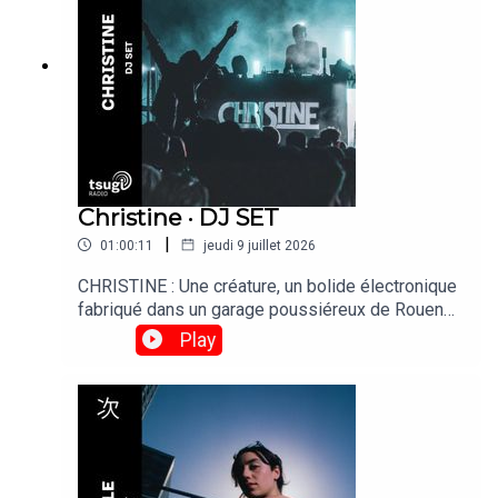
aux manettes.
Christine · DJ SET
|
01:00:11
jeudi 9 juillet 2026
CHRISTINE : Une créature, un bolide électronique
fabriqué dans un garage poussiéreux de Rouen
par des passionnés de son. Puissance et colère
Play
dans le moteur, Christine passe la première en
2011. Son dernier album "ROAD TO RUIN" est
disponible partout !