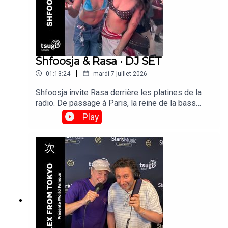
Shfoosja & Rasa · DJ SET
|
01:13:24
mardi 7 juillet 2026
Shfoosja invite Rasa derrière les platines de la
radio. De passage à Paris, la reine de la bass
music de Bangalore, s'impose comme l'une des
Play
DJ indiennes les plus en vue à l'international.