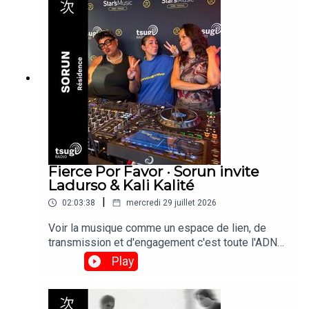
Photo
Fierce Por Favor · Sorun invite
Ladurso & Kali Kalité
|
02:03:38
mercredi 29 juillet 2026
Voir la musique comme un espace de lien, de
transmission et d'engagement c'est toute l'ADN
de la résidence Fierce Por Favor, imaginé par
Play
Sorun. Sorun, Ladurso et Kali Kalité se retrouvent
derrière les platines pour mettre en avant les
différentes facettes du militantisme dans le