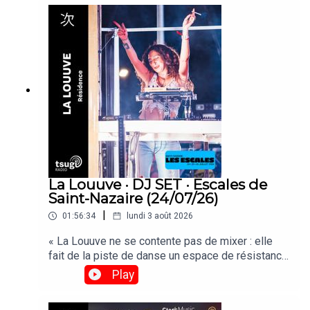
La Louuve · DJ SET · Escales de
Saint-Nazaire (24/07/26)
|
01:56:34
lundi 3 août 2026
« La Louuve ne se contente pas de mixer : elle
fait de la piste de danse un espace de résistance
et de réinvention culturelle. »Retrouvez son set
Play
enregistré depuis le Club 360 des Escales de
Saint-Nazaire le vendredi 24 Juillet 2026. © Brice