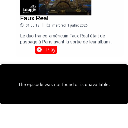
Faux Real
|
01:00:13
mercredi 1 juillet 2026
Le duo franco-américain Faux Real était de
passage à Paris avant la sortie de leur album
"Poison Time" le 4 septembre. On en a profité
Play
pour les inviter pour un DJ set exclusif avant de
les retrouver le 17 novembre en live au Bus
Palladium.