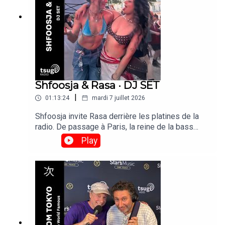
Shfoosja & Rasa · DJ SET
|
01:13:24
mardi 7 juillet 2026
Shfoosja invite Rasa derrière les platines de la
radio. De passage à Paris, la reine de la bass
music de Bangalore, s'impose comme l'une des
Play
DJ indiennes les plus en vue à l'international.