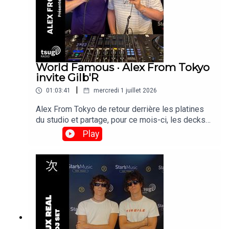
World Famous · Alex From Tokyo
invite Gilb'R
|
01:03:41
mercredi 1 juillet 2026
Alex From Tokyo de retour derrière les platines
du studio et partage, pour ce mois-ci, les decks
avec Gilb'r, DJ et fondateur du label Versatile.
Play