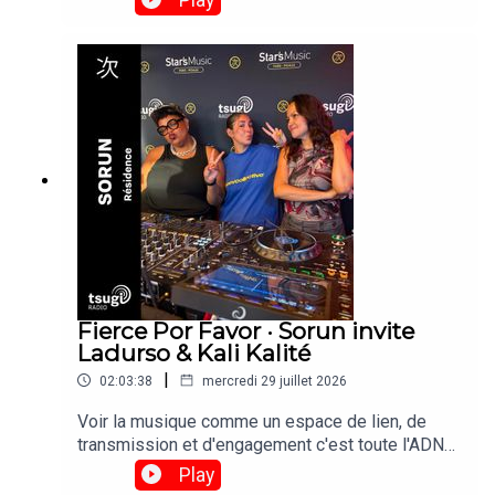
enregistré depuis le Club 360 des Escales de
Saint-Nazaire le vendredi 24 Juillet 2026. © Brice
Photo
Fierce Por Favor · Sorun invite
Ladurso & Kali Kalité
|
02:03:38
mercredi 29 juillet 2026
Voir la musique comme un espace de lien, de
transmission et d'engagement c'est toute l'ADN
de la résidence Fierce Por Favor, imaginé par
Play
Sorun. Sorun, Ladurso et Kali Kalité se retrouvent