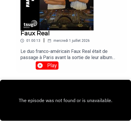
Faux Real
|
01:00:13
mercredi 1 juillet 2026
Le duo franco-américain Faux Real était de
passage à Paris avant la sortie de leur album
"Poison Time" le 4 septembre. On en a profité
Play
pour les inviter pour un DJ set exclusif avant de
les retrouver le 17 novembre en live au Bus
Palladium.