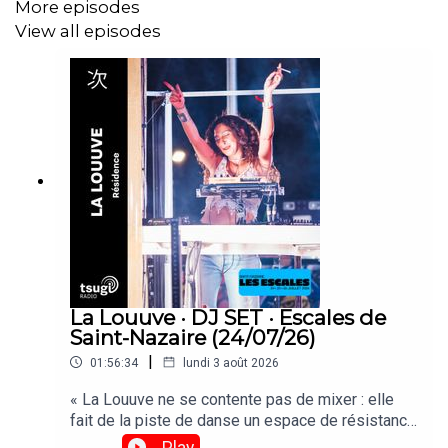
More episodes
View all episodes
La Louuve · DJ SET · Escales de
Saint-Nazaire (24/07/26)
|
01:56:34
lundi 3 août 2026
« La Louuve ne se contente pas de mixer : elle
fait de la piste de danse un espace de résistance
et de réinvention culturelle. »Retrouvez son set
Play