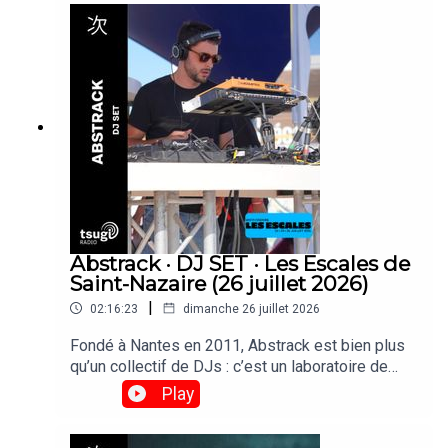
María Manuela, originaire de Colombie, on fait
leurs toute première apparition à Paris et sont
passées faire un set derrière les platines de
Tsugi Radio.
Abstrack · DJ SET · Les Escales de
Saint-Nazaire (26 juillet 2026)
|
02:16:23
dimanche 26 juillet 2026
Fondé à Nantes en 2011, Abstrack est bien plus
qu’un collectif de DJs : c’est un laboratoire de
création qui explore la fête comme une œuvre
Play
d’art totale. Musique, scénographie et graphisme
y convergent pour transformer chaque événement