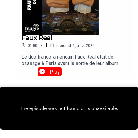
Faux Real
|
01:00:13
mercredi 1 juillet 2026
Le duo franco-américain Faux Real était de
passage à Paris avant la sortie de leur album
"Poison Time" le 4 septembre. On en a profité
Play
pour les inviter pour un DJ set exclusif avant de
les retrouver le 17 novembre en live au Bus
Palladium.