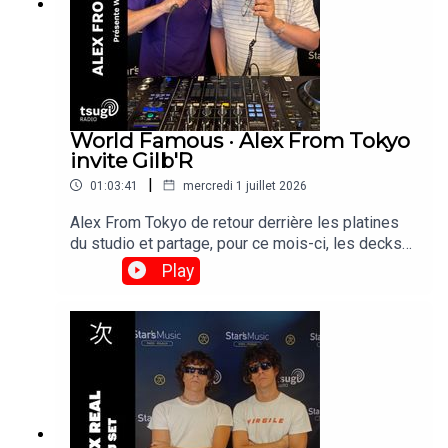
World Famous · Alex From Tokyo
invite Gilb'R
|
01:03:41
mercredi 1 juillet 2026
Alex From Tokyo de retour derrière les platines
du studio et partage, pour ce mois-ci, les decks
avec Gilb'r, DJ et fondateur du label Versatile.
Play