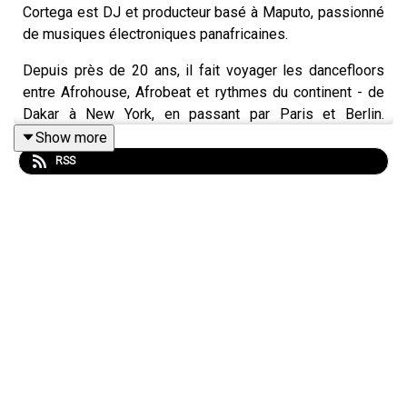
Cortega est DJ et producteur basé à Maputo, passionné
de musiques électroniques panafricaines.
Depuis près de 20 ans, il fait voyager les dancefloors
entre Afrohouse, Afrobeat et rythmes du continent - de
Dakar à New York, en passant par Paris et Berlin.
Cofondateur du collectif ElectrAfrique, il défend une
Show more
musique pensée pour rassembler. Dans ce set, il explore
RSS
les sonorités des espaces lusophones Africains à
travers une sélection de titres retravaillés - classiques
ou inédits - choisis avec amour.