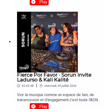
et de réinvention culturelle. »Retrouvez son set
Play
enregistré depuis le Club 360 des Escales de
Saint-Nazaire le vendredi 24 Juillet 2026. © Brice
Photo
Fierce Por Favor · Sorun invite
Ladurso & Kali Kalité
|
02:03:38
mercredi 29 juillet 2026
Voir la musique comme un espace de lien, de
transmission et d'engagement c'est toute l'ADN
de la résidence Fierce Por Favor, imaginé par
Play