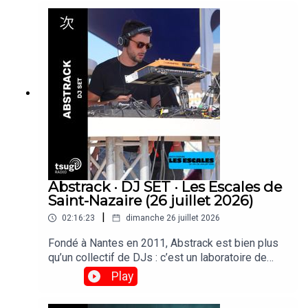
d’affiche, Ultrabruma, duo composé de Brenda &
María Manuela, originaire de Colombie, on fait
leurs toute première apparition à Paris et sont
passées faire un set derrière les platines de
Tsugi Radio.
Abstrack · DJ SET · Les Escales de
Saint-Nazaire (26 juillet 2026)
|
02:16:23
dimanche 26 juillet 2026
Fondé à Nantes en 2011, Abstrack est bien plus
qu’un collectif de DJs : c’est un laboratoire de
création qui explore la fête comme une œuvre
Play
d’art totale. Musique, scénographie et graphisme
y convergent pour transformer chaque événement