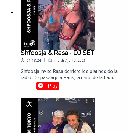
Shfoosja & Rasa · DJ SET
|
01:13:24
mardi 7 juillet 2026
Shfoosja invite Rasa derrière les platines de la
radio. De passage à Paris, la reine de la bass
music de Bangalore, s'impose comme l'une des
Play
DJ indiennes les plus en vue à l'international.