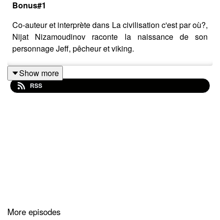
Bonus#1
Co-auteur et interprète dans La civilisation c'est par où?,
Nijat Nizamoudinov raconte la naissance de son
personnage Jeff, pêcheur et viking.
Show more
RSS
Pour écouter l'ensemble du documentaire:
https://shows.acast.com/les-voix-du-debut/civilisation
Pour écouter le bonus#2: https://shows.acast.com/les-
voix-du-debut/civilisation-bonus2
L'ensemble du projet "La civilisation c'est par où?" a
bénéficié de l'Aide à la création du Moulin Fondu –
Centre National des Arts de Rue et de l’Espace Public
de Garges-lès-Gonesse, CNAREP Ile-de-France. Du
More episodes
soutien de la DGCA et de la SACD/ Ecrire pour la rue,