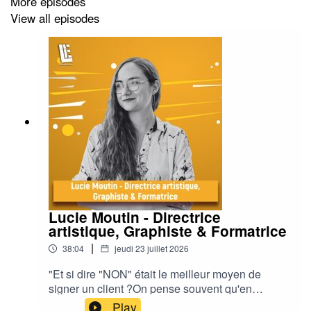
More episodes
View all episodes
Lucie Moutin - Directrice
artistique, Graphiste & Formatrice
|
38:04
jeudi 23 juillet 2026
"Et si dire "NON" était le meilleur moyen de
signer un client ?On pense souvent qu'en
freelance ou en agence, le but est de plaire à tout
Play