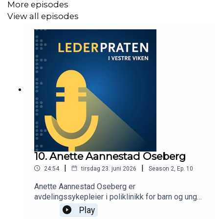
More episodes
View all episodes
10. Anette Aannestad Oseberg
|
|
24:54
tirsdag 23. juni 2026
Season
2
,
Ep.
10
Anette Aannestad Oseberg er
avdelingssykepleier i poliklinikk for barn og unge
på Drammen sykehus. I denne episoden av
Play
Lederpraten i Vestre Viken deler hun sine