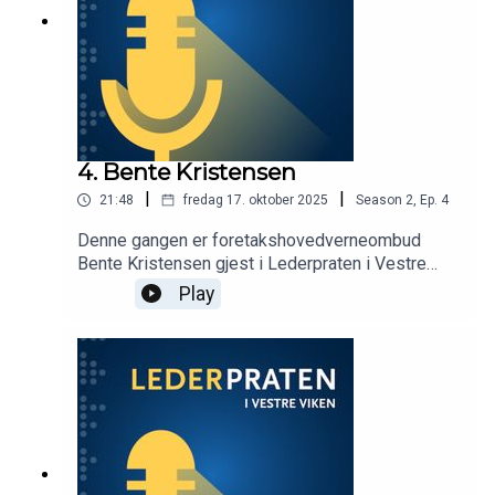
som den mest vellykkede flyttingen av et
sykehus noen gang? Programleder er Ellen
Svarstad Birkheim.
4. Bente Kristensen
|
|
21:48
fredag 17. oktober 2025
Season
2
,
Ep.
4
Denne gangen er foretakshovedverneombud
Bente Kristensen gjest i Lederpraten i Vestre
Viken. Hun snakker blant annet om hvordan ledere
Play
kan ivareta sine ansatte ved uønskede hendelser,
og viktigheten av en åpen og lærende kultur.
Programleder er Beate Sand.