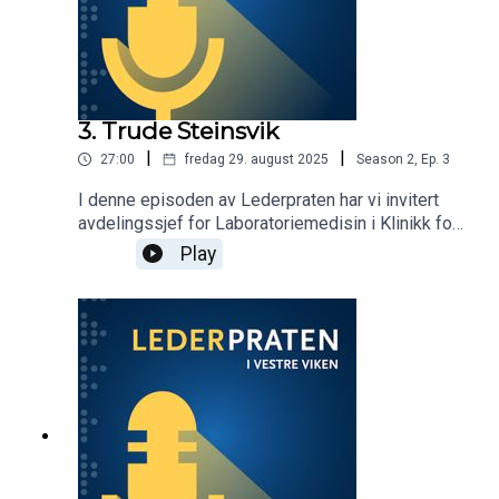
3. Trude Steinsvik
|
|
27:00
fredag 29. august 2025
Season
2
,
Ep.
3
I denne episoden av Lederpraten har vi invitert
avdelingssjef for Laboratoriemedisin i Klinikk for
medisinsk diagnostikk, Trude Steinsvik, til å dele
Play
sine råd om selvivaretakelse og hva som må til
for å motivere seg selv og medarbeiderne når
krav og forventninger kanskje overstiger
kapasiteten. Programleder er Ellen Svarstad
Birkheim.