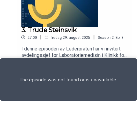
3. Trude Steinsvik
|
|
27:00
fredag 29. august 2025
Season
2
,
Ep.
3
I denne episoden av Lederpraten har vi invitert
avdelingssjef for Laboratoriemedisin i Klinikk for
medisinsk diagnostikk, Trude Steinsvik, til å dele
Play
sine råd om selvivaretakelse og hva som må til
for å motivere seg selv og medarbeiderne når
krav og forventninger kanskje overstiger
kapasiteten. Programleder er Ellen Svarstad
Birkheim.
Copyright
Vestre Viken HF