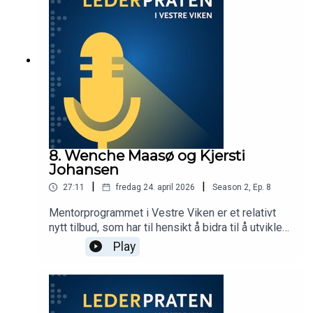
og tilgjengelig leder på avstand. Hva skal til for å
lykkes i en slik rolle – og hvordan skaper man et
godt samarbeid med andre ledere? Programleder
er Beate Sand.
8. Wenche Maasø og Kjersti
Johansen
|
|
27:11
fredag 24. april 2026
Season
2
,
Ep.
8
Mentorprogrammet i Vestre Viken er et relativt
nytt tilbud, som har til hensikt å bidra til å utvikle
robuste og trygge ledere gjennom blant annet
Play
personlig utvikling, emosjonell støtte og
kunnskapsdeling. Gjennom programmet får nye
ferske ledere støtte og veiledning av mer erfarne
ledere. I denne episoden av Lederpraten møter vi