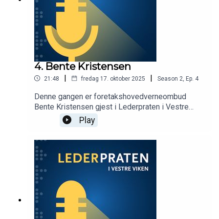
sykehus noen gang? Programleder er Ellen
Svarstad Birkheim.
4. Bente Kristensen
|
|
21:48
fredag 17. oktober 2025
Season
2
,
Ep.
4
Denne gangen er foretakshovedverneombud
Bente Kristensen gjest i Lederpraten i Vestre
Viken. Hun snakker blant annet om hvordan ledere
Play
kan ivareta sine ansatte ved uønskede hendelser,
og viktigheten av en åpen og lærende kultur.
Programleder er Beate Sand.