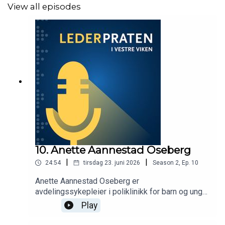
View all episodes
10. Anette Aannestad Oseberg
|
|
24:54
tirsdag 23. juni 2026
Season
2
,
Ep.
10
Anette Aannestad Oseberg er
avdelingssykepleier i poliklinikk for barn og unge
på Drammen sykehus. I denne episoden av
Play
Lederpraten i Vestre Viken deler hun sine
refleksjoner og erfaringer med å innføre nye