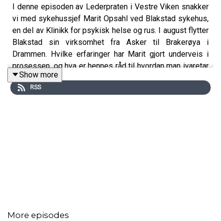
I denne episoden av Lederpraten i Vestre Viken snakker
vi med sykehussjef Marit Opsahl ved Blakstad sykehus,
en del av Klinikk for psykisk helse og rus. I august flytter
Blakstad sin virksomhet fra Asker til Brakerøya i
Drammen. Hvilke erfaringer har Marit gjort underveis i
prosessen, og hva er hennes råd til hvordan man ivaretar
Show more
kulturen og arbeidsmiljøet når så mange mennesker
RSS
flyttes fra ett sted til et annet?
More episodes