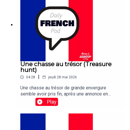
countries will follow suit.
Une chasse au trésor (Treasure
hunt)
|
04:28
jeudi 28 mai 2026
Une chasse au trésor de grande envergure
semble avoir pris fin, après une annonce en
France indiquant qu'une statuette de chouette en
Play
or enterrée a finalement été déterrée – après 31
ans.Traduction: A mass treasure hunt appears to
have come to an end, after an announcement in
France that a buried statuette of a golden owl has