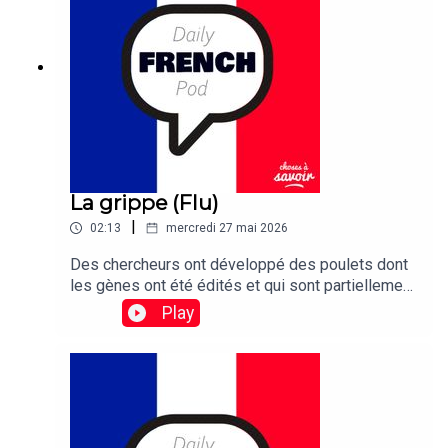
finally been unearthed – after 31 years.
La grippe (Flu)
|
02:13
mercredi 27 mai 2026
Des chercheurs ont développé des poulets dont
les gènes ont été édités et qui sont partiellement
résistants à la grippe
Play
aviaire.Traduction :Researchers have developed
gene-edited chickens that are partially resistant
to bird flu.