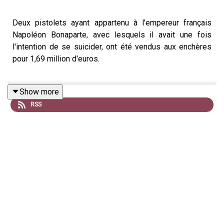
Deux pistolets ayant appartenu à l'empereur français
Napoléon Bonaparte, avec lesquels il avait une fois
l'intention de se suicider, ont été vendus aux enchères
pour 1,69 million d'euros.
Show more
Traduction :
RSS
Two pistols owned by the French emperor Napoleon
Bonaparte, with which he once intended to kill himself,
have been sold at auction for €1.69m.