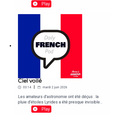
Play
Ciel voilé
|
03:14
mardi 2 juin 2026
Les amateurs d’astronomie ont été déçus : la
pluie d’étoiles Lyrides a été presque invisible
cette année à cause d’un voile nuageux
Play
persistant.Traduction : Stargazers were left