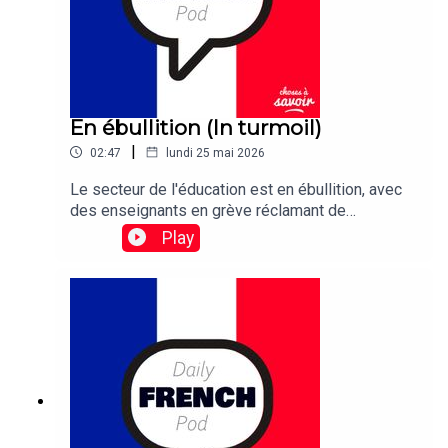
En ébullition (In turmoil)
|
02:47
lundi 25 mai 2026
Le secteur de l'éducation est en ébullition, avec
des enseignants en grève réclamant de
meilleures conditions de travail et des salaires
Play
plus élevés.Traduction: The education sector is in
turmoil, with teachers on strike demanding better
working conditions and higher wages.