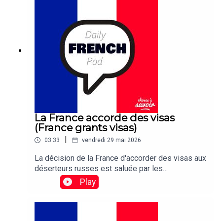
La France accorde des visas
(France grants visas)
|
03:33
vendredi 29 mai 2026
La décision de la France d'accorder des visas aux
déserteurs russes est saluée par les
organisations de défense des droits de l'homme,
Play
qui espèrent que d'autres pays de l'UE suivront
cet exemple.Traduction:France's decision to grant
visas to Russian deserters is being celebrated
by human rights groups who hope other EU