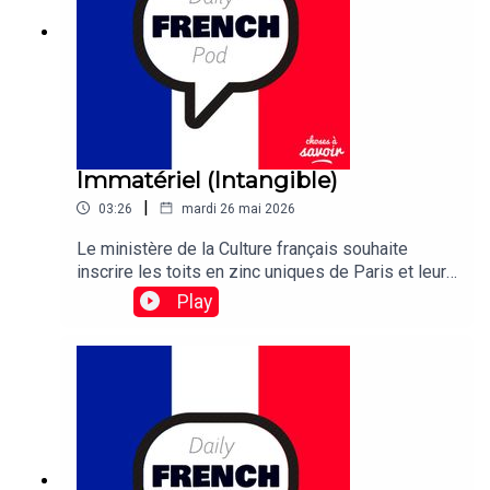
Immatériel (Intangible)
|
03:26
mardi 26 mai 2026
Le ministère de la Culture français souhaite
inscrire les toits en zinc uniques de Paris et leurs
ouvriers sur la liste du patrimoine culturel
Play
immatériel de l'UNESCO.Traduction:The French
culture ministry wants to etch the unique zinc-
plated rooftops of Paris and their workers in the
UNESCO list of Intangible Cultural Heritage.