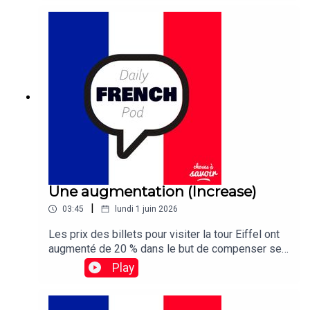
disappointed this year as persistent cloud cover
obscured the annual Lyrid meteor shower almost
entirely.
Une augmentation (Increase)
|
03:45
lundi 1 juin 2026
Les prix des billets pour visiter la tour Eiffel ont
augmenté de 20 % dans le but de compenser ses
coûts de maintenance élevés.Traduction :Ticket
Play
prices for visiting the Eiffel Tower have been
raised 20 percent in a bid to offset its sky-high
maintenance costs.