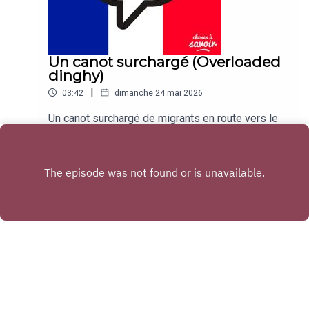
Un canot surchargé (Overloaded
dinghy)
|
03:42
dimanche 24 mai 2026
Un canot surchargé de migrants en route vers le
Royaume-Uni depuis la France jeudi soir a chaviré
et coulé, causant la mort d'un bébé.Traduction:An
Play
overloaded migrant dinghy headed for the UK
from France on Thursday night capsized and
sank, killing one baby.
Copyright
Choses à Savoir