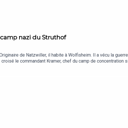
camp nazi du Struthof
iginaire de Natzwiller, il habite à Wolfisheim. Il a vécu la guerr
 fois croisé le commandant Kramer, chef du camp de concentration s
ne part sombre de l'histoire alsacienne, telle qu'il l'a vécue de l'i