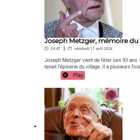
Joseph Metzger, mémoire du 
|
24:47
vendredi 17 avril 2026
Joseph Metzger vient de fêter ses 93 ans. Or
tenait l’épicerie du village. Il a plusieurs
souvenirs glaçants, il raconte à notre micro u
Play