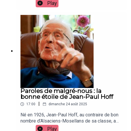
vécu la guerre dans son village natal de
Play
Naztwiller où sa mère tenait l’épicerie du village.
Il a plusieurs fois croisé le commandant Kramer,
chef du camp de concentration situé au Struthof.
Entre scènes du quotidien et souvenirs glaçants,
il raconte à notre micro une part sombre de
l'histoire alsacienne, telle qu'il l'a vécue de
l'intérieur.
Paroles de malgré-nous : la
bonne étoile de Jean-Paul Hoff
|
17:00
dimanche 24 août 2025
Né en 1926, Jean-Paul Hoff, au contraire de bon
nombre d’Alsaciens-Mosellans de sa classe, a
évité l’incorporation de force dans la Waffen SS.
Play