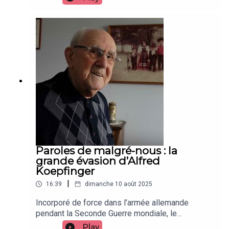
allait être libéré. A 15 ans et 10 mois, il fait partie
des malgré-nous les plus jeunes. Prisonnier de
l’armée russe, il a échappé au sinistre camp de
Tambov, grâce à une otite sévère.
Paroles de malgré-nous : la
grande évasion d’Alfred
Koepfinger
|
16:39
dimanche 10 août 2025
Incorporé de force dans l’armée allemande
pendant la Seconde Guerre mondiale, le
Bischheimois Alfred Koepfinger devait se battre
Play