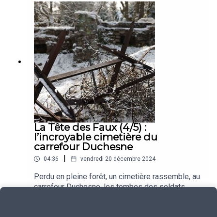
Baptiste Antoine, étudiant en histoire.
La Tête des Faux (4/5) :
l’incroyable cimetière du
carrefour Duchesne
|
04:36
vendredi 20 décembre 2024
Perdu en pleine forêt, un cimetière rassemble, au
carrefour Duchesne, les tombes des soldats
français morts pendant les combats de
Play
décembre 1914 au sommet de la Tête des Faux.