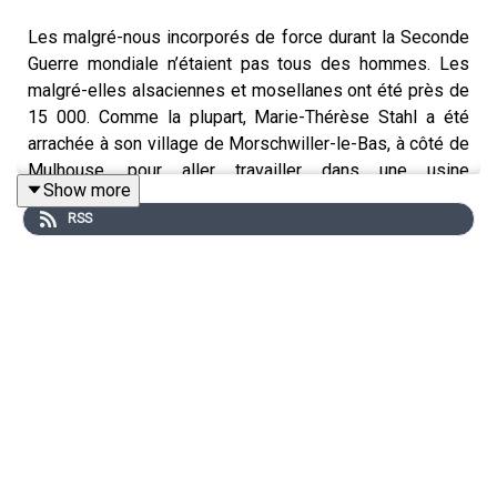
Les malgré-nous incorporés de force durant la Seconde
Guerre mondiale n’étaient pas tous des hommes. Les
malgré-elles alsaciennes et mosellanes ont été près de
15 000. Comme la plupart, Marie-Thérèse Stahl a été
arrachée à son village de Morschwiller-le-Bas, à côté de
Mulhouse, pour aller travailler dans une usine
Show more
d’armement en Allemagne. A 16 ans elle a résisté aux
RSS
Nazis en sabotant son travail.