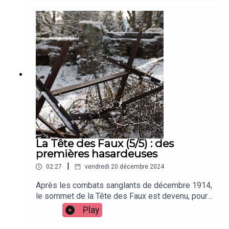
20 000 morts en quelques jours. A Saverne,
Scherwiller, mais aussi Herbitzheim, Lupstein, et
dans le Sundgau, les batailles furent
sanglantes.500 ans plus tard, le magazine Les
Saisons d’Alsace questionne des historiens
passionnés, qui ont entrepris de sortir cette
guerre de l’oubli.
La Tête des Faux (5/5) : des
premières hasardeuses
|
02:27
vendredi 20 décembre 2024
Après les combats sanglants de décembre 1914,
le sommet de la Tête des Faux est devenu, pour
les armées françaises et allemandes, un terrain
Play
d’expérimentations technologiques. Des
premières plutôt hasardeuses, que nous détaille