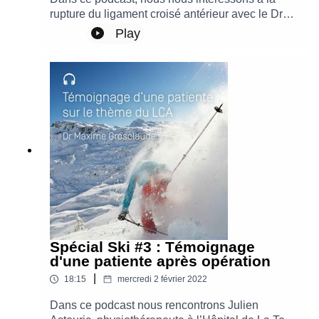
rupture du ligament croisé antérieur avec le Dr
Maxime Grosclaude, spécialiste en médecine du
Play
sport à l'Hôpital de La Tour.
Spécial Ski #3 : Témoignage
d'une patiente après opération
|
18:15
mercredi 2 février 2022
Dans ce podcast nous rencontrons Julien