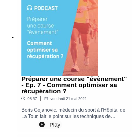
Medical Center de l’Hôpital de La Tour nous
expose les bienfaits de la course à pied dans le
froid et nous livre quelques conseils pour courir
réussir à courir en hiver sans prendre de risque
pour sa santé.
Préparer une course "évènement"
- Ep. 7 - Comment optimiser sa
récupération ?
|
08:57
vendredi 21 mai 2021
Boris Gojanovic, médecin du sport à l'Hôpital de
La Tour, fait le point sur les techniques de
récupération d'après-course. Il explique les
Play
bonnes pratiques à observer afin de gérer fatigue
et douleurs et augmenter sa capacité à