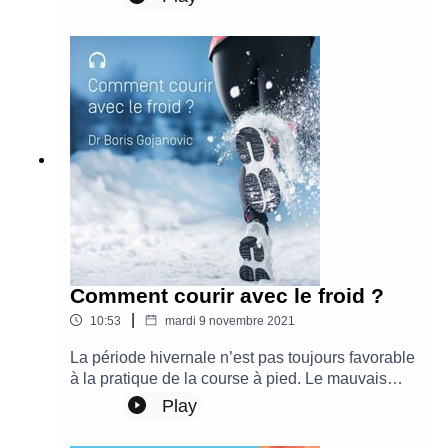
Tour. Avant de se remettre au sport, il conseille à
tous de faire un état des lieux à travers une
consultation médicale pour faire un état des lieux
des possibilités en matière d’objectifs, de
possibilités et de capacités physiques.
Comment courir avec le froid ?
|
10:53
mardi 9 novembre 2021
La période hivernale n’est pas toujours favorable
à la pratique de la course à pied. Le mauvais
temps et le froid sont des éléments à prendre en
Play
compte. A travers ce podcast, le Dr Boris
Gojanovic, médecin du sport au Swiss Olympic