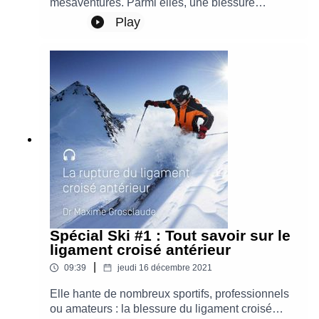
mésaventures. Parmi elles, une blessure
fréquente : la rupture ou la déchirure du ligament
Play
croisé antérieur. Nous allons voir comment
diminuer le risque de blessure à ski avec le Dr
Maxime Grosclaude, médecin du sport à l’Hôpital
de La Tour.
Spécial Ski #1 : Tout savoir sur le
ligament croisé antérieur
|
09:39
jeudi 16 décembre 2021
Elle hante de nombreux sportifs, professionnels
ou amateurs : la blessure du ligament croisé