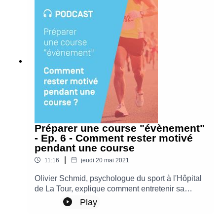
récupérer.
Préparer une course "évènement"
- Ep. 6 - Comment rester motivé
pendant une course
|
11:16
jeudi 20 mai 2021
Olivier Schmid, psychologue du sport à l'Hôpital
de La Tour, explique comment entretenir sa
motivation lors d'une épreuve et gérer les
Play
nombreux facteurs de stress qui peuvent survenir
lors d'une course de longue durée.