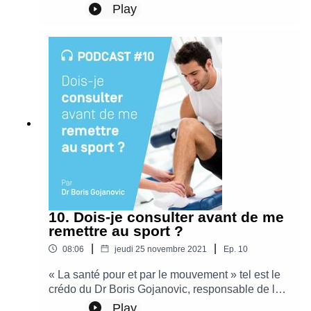
antérieur est courante. On vous dit tout sur ce
Play
tissu essentiel à nos genoux avec le Dr Maxime
Grosclaude, médecin du sport à l’Hôpital de La
Tour.
10. Dois-je consulter avant de me
remettre au sport ?
|
|
08:06
jeudi 25 novembre 2021
Ep.
10
« La santé pour et par le mouvement » tel est le
crédo du Dr Boris Gojanovic, responsable de la
cellule Santé et Performance à l’Hôpital de La
Play